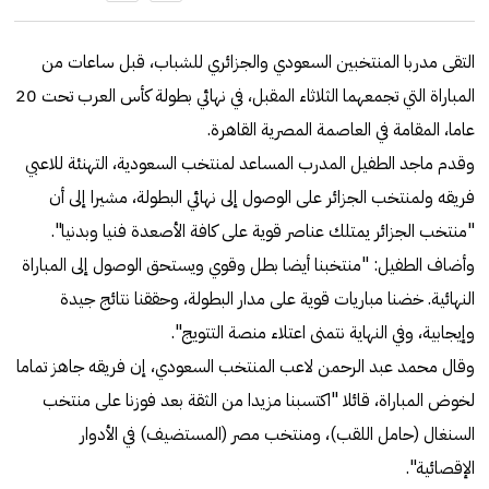
التقى مدربا المنتخبين السعودي والجزائري للشباب، قبل ساعات من
المباراة التي تجمعهما الثلاثاء المقبل، في نهائي بطولة كأس العرب تحت 20
عاما، المقامة في العاصمة المصرية القاهرة.
وقدم ماجد الطفيل المدرب المساعد لمنتخب السعودية، التهنئة للاعبي
فريقه ولمنتخب الجزائر على الوصول إلى نهائي البطولة، مشيرا إلى أن
"منتخب الجزائر يمتلك عناصر قوية على كافة الأصعدة فنيا وبدنيا".
وأضاف الطفيل: "منتخبنا أيضا بطل وقوي ويستحق الوصول إلى المباراة
النهائية. خضنا مباريات قوية على مدار البطولة، وحققنا نتائج جيدة
وإيجابية، وفي النهاية نتمنى اعتلاء منصة التتويج".
وقال محمد عبد الرحمن لاعب المنتخب السعودي، إن فريقه جاهز تماما
لخوض المباراة، قائلا "اكتسبنا مزيدا من الثقة بعد فوزنا على منتخب
السنغال (حامل اللقب)، ومنتخب مصر (المستضيف) في الأدوار
الإقصائية".