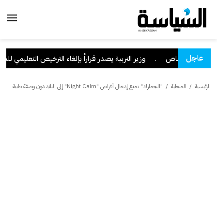
عاجل
 أشخاص
.
وزير التربية يصدر قراراً بإلغاء الترخيص التعليمي للمدرس
الرئيسية
/
المحلية
/
"الجمارك" تمنع إدخال أقراص "Night Calm" إلى البلاد دون وصفة طبية