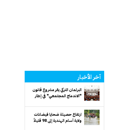
آخر الأخبار
البرلمان التركي يقر مشروع قانون
"الاندماج المجتمعي" في إطار
مسار "تركيا بلا إرهاب"
ارتفاع حصيلة ضحايا فيضانات
ولاية آسام الهندية إلى 98 قتيلاً