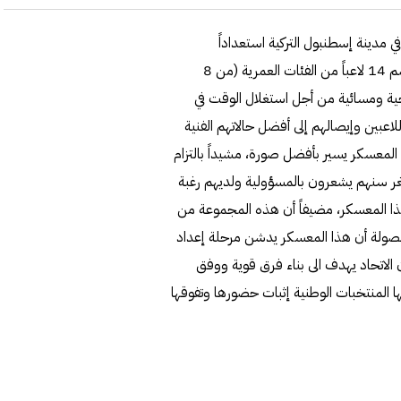
ي مدينة إسطنبول التركية استعداداً
للاستحقاقات المقبلة، إذ حرص الجهاز الفني للمنتخب الذي يضم 14 لاعباً من الفئات العمرية (من 8
ين صباحية ومسائية من أجل استغلال الوقت في
 رفع مستوى اللاعبين وإيصالهم إلى أفضل حالاتهم الفنية
 المعسكر يسير بأفضل صورة، مشيداً بالتزام
غر سنهم يشعرون بالمسؤولية ولديهم رغبة
 هذا المعسكر، مضيفاً أن هذه المجموعة من
 الصولة أن هذا المعسكر يدشن مرحلة إعداد
ن الاتحاد يهدف الى بناء فرق قوية ووفق
المنتخبات الوطنية إثبات حضورها وتفوقها