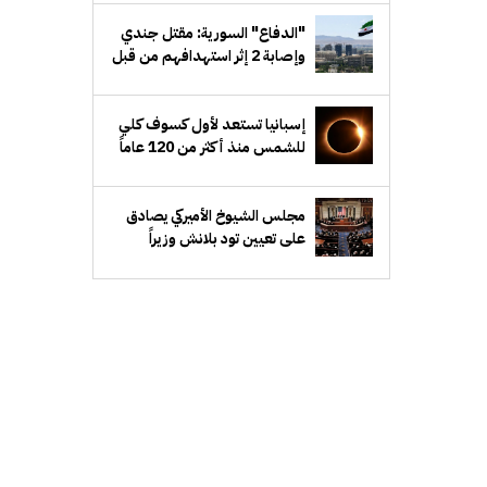
"الدفاع" السورية: مقتل جندي
وإصابة 2 إثر استهدافهم من قبل
مجهولين شرق دير الزور
إسبانيا تستعد لأول كسوف كلي
للشمس منذ أكثر من 120 عاماً
مجلس الشيوخ الأميركي يصادق
على تعيين تود بلانش وزيراً
للعدل