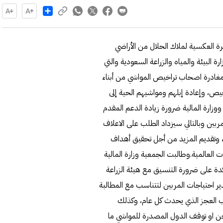
Share
رة العكسية لملاك الحلال من الأراضي
ة البيئة والمياه والزراعة السعودية والتي
رة مغادرة اصحاب تراخيص المواشي من أبناء
يص، وإعادة إبلهم ومواشيهم الحية إلى
زارة المالية ضرورة زيادة الدعم المقدم
ربين وبالتالي سيزداد الطلب على الاعلاف
ء وتقديم المزيد من أجل تحقيق أهداف
ات العالمية.وطالبت الجمعية وزارة المالية
دة على ضرورة التنسيق مع هيئة الزراعة
دير احتياجات المربين لتتناسب مع المطالبة
ة دعم الأعلاف للسنة المالية 2023 /2024 لتجنب العجز الذي يحدث كل عام، وكذلك
حن او توقف الدول المصدرة للمواشي ما