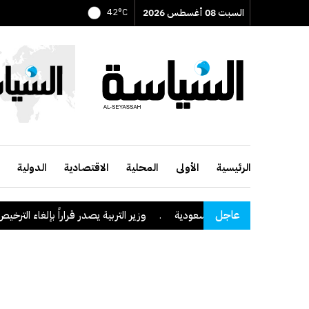
السبت 08 أغسطس 2026
42°C
الرئيسية
الأولى
المحلية
الاقتصادية
الدولية
عاجل
على منطقة نجران السعودية
.
وزير التربية يصدر قراراً بإلغاء الترخيص التع