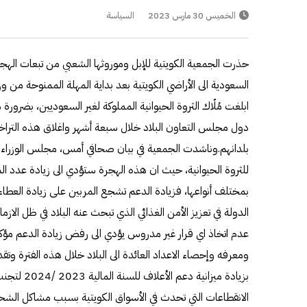
الخميس 30 مارس 2023
السياسة
حذرت الجمعية الكويتية للإبل وموروثها الشعبي من تبعات الهج
السعودية الى الأراضي الكويتية بعد بداية المهلة الممنوحة من وزار
ابلغت مُلّاك الثروة الحيوانية المملوكة لغير السعوديين، بضرو
دول مجلس التعاون البلاد خلال سبعة أشهر واغلاق هذه التراخ
بلدانهم.وناشدت الجمعية في بيان صحافي أمس، مجلس الوزراء وو
للثروة الحيوانية، حيث ان هذه الهجرة ستؤدي الى زيادة عدد الم
بمختلف أنواعها، فزيادة الدعم تشجع المربين على زيادة العطا
الدولة في تعزيز الأمن الغذائي الذي تبحث عنه البلاد في ظل الازم
عدم اتخاذ اي قرار غير مدروس يؤدي الى رفض زيادة الدعم مؤك
ومعرفه وإحصاء الاعداد العائدة الى البلاد خلال هذه الفترة وتق
بزيادة ميزاني
الانقطاعات التي تحدث في الأسواق الكويتية بسبب مشاكل الش