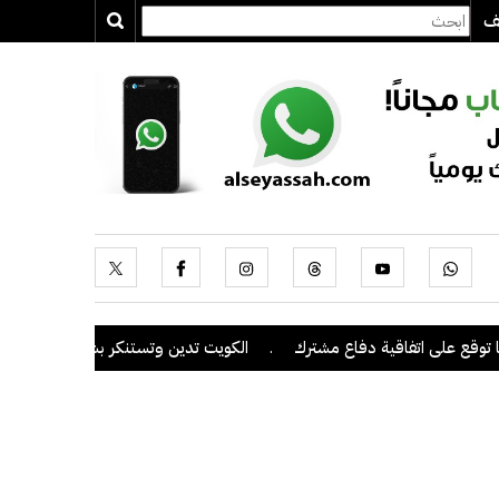
يف
 على اتفاقية دفاع مشترك
.
الكويت تدين وتستنكر بشدة اعتداءات ميليشي