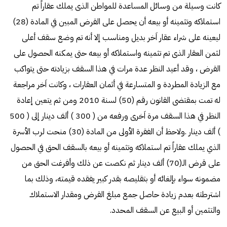
كانت وسيلة من وسائل المساعدة للمواطن الذى يملك عقاراً تم
استملاكه وتثمينه أو بيعه أن يحصل على القرض المبين في المادة (28)
ليعينه على شراء عقار اَخر بديل ومناسب إلا أنه تم وضع سقف أعلى
لثمن العقار الذى تم تثمينه واستملاكه أو بيعه حتى يمكنه الحصول على
القرض ، وقد أعيد النظر عدة مرات في هذا السقف بزيادته حتى يتواكب
مع الزيادة المطردة و المتسارعة في أثمان العقارات ، وكانت اَخر مراجعة
له تمت بمقتضى القانون رقم (50) لسنة 2010 ومن ثم يتعين إعادة
النظر في هذا السقف مرة اَخرى ورفعه من ( 300 ) ألف دينار إلى ( 500
) ألف دينار .ولاحظ أن الفقرة الأولى من المادة (30) منحت لرب الأسرة
الذي يملك عقاراً تم استملاكه وتثمينه أو بيعه بالسقف الحق في الحصول
على قرض الـ(70) ألف دينار ثم نكصت عن ذلك وأفرغت الحق من
مضمونه سواء بإلغائه أو بتقليصه بقدر كبير يفقده قيمته، وذلك بما
اشترطته بعدم زيادة حاصل جمع مبلغ القرض ومقدار الاستملاك
والتثمين أو البيع عن السقف المحدد.