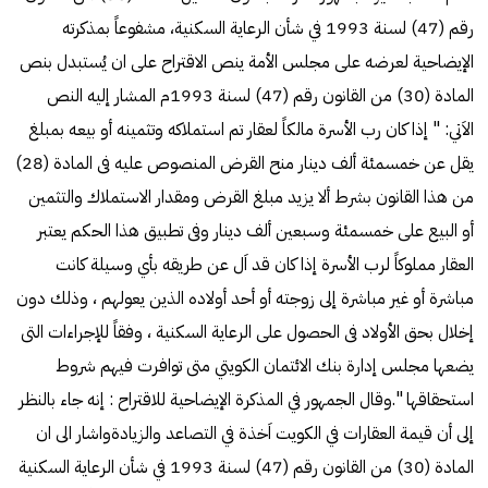
رقم (47) لسنة 1993 في شأن الرعاية السكنية، مشفوعاً بمذكرته
الإيضاحية لعرضه على مجلس الأمة ينص الاقتراح على ان يُستبدل بنص
المادة (30) من القانون رقم (47) لسنة 1993م المشار إليه النص
الاَتي: " إذا كان رب الأسرة مالكاً لعقار تم استملاكه وتثمينه أو بيعه بمبلغ
يقل عن خمسمئة ألف دينار منح القرض المنصوص عليه فى المادة (28)
من هذا القانون بشرط ألا يزيد مبلغ القرض ومقدار الاستملاك والتثمين
أو البيع على خمسمئة وسبعين ألف دينار وفى تطبيق هذا الحكم يعتبر
العقار مملوكاً لرب الأسرة إذا كان قد اَل عن طريقه بأي وسيلة كانت
مباشرة أو غير مباشرة إلى زوجته أو أحد أولاده الذين يعولهم ، وذلك دون
إخلال بحق الأولاد فى الحصول على الرعاية السكنية ، وفقاً للإجراءات التى
يضعها مجلس إدارة بنك الائتمان الكويتي متى توافرت فيهم شروط
استحقاقها ".وقال الجمهور في المذكرة الإيضاحية للاقتراح : إنه جاء بالنظر
إلى أن قيمة العقارات في الكويت اَخذة في التصاعد والزيادةواشار الى ان
المادة (30) من القانون رقم (47) لسنة 1993 في شأن الرعاية السكنية