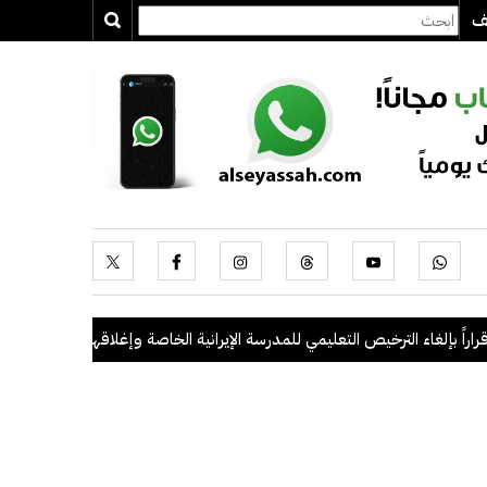
يف
بإلغاء الترخيص التعليمي للمدرسة الإيرانية الخاصة وإغلاقها
.
"الداخلية": ضبط 56 مخالفاً في حملة أمنية مشتركة بالتعاون