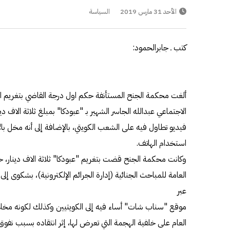
الأحد 31 مارس 2019
السياسة
كتب ـ جابرالحمود:
ألغت محكمة الجنح المستأنفة حكم اول درجة القاضي بتغريم ا
الاجتماعي عبدالله الجاسر الشهير بـ "عبودكا" بمبلغ ثلاثة الاف
فيديو تطاول فيه على الشعب الكويتي، بالإضافة إلى أنه مخل با
استخدام الهاتف.
وكانت محكمة الجنح قضت بتغريم "عبودكا" ثلاثة الاف دينار، حي
العامة للمباحث الجنائية (إدارة الجرائم الإلكترونية)، بشكوى إل
عبر
موقع "سناب شات" أساء فيه إلى الكويتيين وكذلك لكونه مخلا 
العام على خلفية الهجمة التي تعرض لها، إثر انتقاده بسبب نفوق