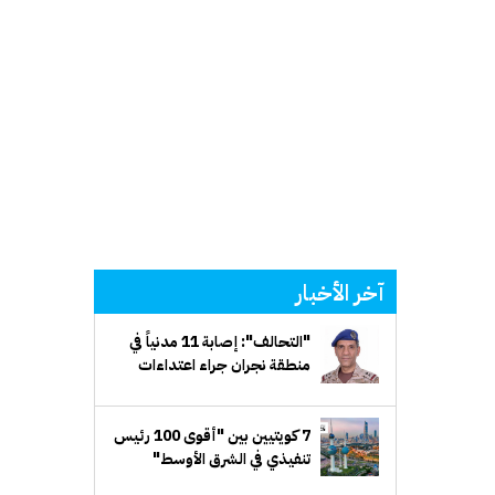
آخر الأخبار
"التحالف": إصابة 11 مدنياً في
منطقة نجران جراء اعتداءات
إرهابية حوثية
7 كويتيين بين "أقوى 100 رئيس
تنفيذي في الشرق الأوسط"