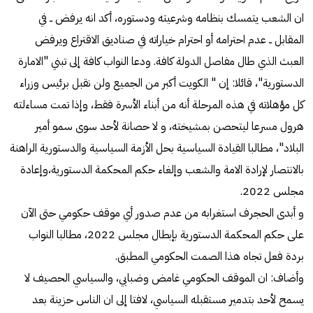
ان الشعب يتمسك بنظامه وشرعيته ودستوره، أكد انه يرفض ــ في
المقابل ــ عدم احترامه أو احترام خياراته في صناديق الاقتراع ويرفض
العبث الذي طال مفاصل الدولة كافة. ودعا النواب كافة إلى تبني "الامارة
الدستورية"، قائلا: إن " الكويت أكبر من الجميع ولن نقبل برئيس وزراء
كل مؤهلاته في هذه المرحلة أنه من أبناء الأسرة فقط، وإذا تمت مساءلته
هرول مسرعا ليتحصن بمشيخته، و لا حصانة لأحد سوى سمو أمير
البلاد"، مطالبا القيادة السياسية بحل الأزمة السياسية والدستورية الراهنة
بالانتصار لإرادة الامة والشعب وإلغاء حكم المحكمة الدستورية،وإعادة
مجلس 2022.
و أبدى الحجرف استغرابه من عدم صدور أي موقف حكومي حتى الآن
على حكم المحكمة الدستورية بإبطال مجلس 2022، مطالبا النواب
بردة فعل تجاه هذا الصمت الحكومي المطبق.
وأضاف: ان الموقف الحكومي غامض وضبابي، والسياسي الحصيف لا
يسمح لأحد بتدمير مستقبله السياسي، لافتا إلى ان الناس حزينة بعد