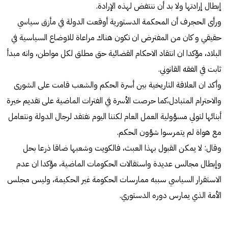
إبطال إرادتها ولا بد أن ننتفض لهذه الإرادة.
ورأى الحجرف أن المحكمة الدستورية أوقعت الدولة في مأزق سياسي
حقيقي و كان من المفترض ان تكون هناك مراعاة للاوضاع السياسية في
البلاد، مؤكدا ان انتقاد الاحكام القضائية حق مطلق لكل مواطن، وانه مبدأ
ثابت في الفقه القانوني.
وأكد ان العلاقة التاريخية بين أسرة الحكم والشعب قامت على الشورى
والاحترام المتبادل،كما حرصت الأسرة في الفترات الماضية على تقديم خيرة
أبنائها لتولي مسؤولية العمل العام لكننا اليوم نفتقد لرجال الدولة ونتعامل
مع هواة لم يتمرسوا شؤون الحكم.
وقال: لا يمكن القبول بهذا العبث، فالكويت وشعبها ضاقا ذرعا بحل
وإبطال مجالس عديدة واستقالات الحكومات الماضية، مؤكدا ان عدم
الاستقرار السياسي سببه ممارسات الحكومة غير الحكيمة، وليس مجلس
الأمة الذي يمارس دوره الدستوري.