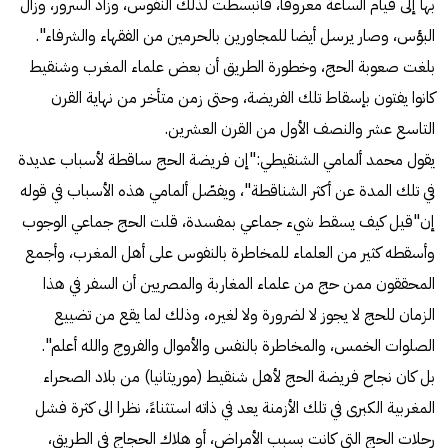
بها إلى قيام الساعة معروفا، فانبسطت لذلك النفوس، وزاد السرور، وزال
البؤس، وصار يرسل أيضا للمجاورين بالحرمين من الفقهاء والشرفاء".
بلغت صعوبة الحج، وخطورة الطريق أن بعض علماء المغرب وشنقيط
كانوا يفتون بإسقاط تلك الفريضة، وحتى زمن متأخر من نهاية القرن
التاسع عشر والنصف الأول من القرن العشرين.
يقول محمد ألمامي الشنقيطي:"إن فريضة الحج ساقطة لأسباب عديدة
في تلك المدة عن أكثر الشناقطة"، ويفصّل ألمامي هذه الأسباب في قوله
إن"قيل كيف يسقط شيء جماعي بمفسدة، قلت الحج جماعي الوجوب
وأسقطه كثير من العلماء للمخاطرة بالنفوس على أهل المغرب، وأجمع
المحققون ممن حج من علماء المغاربة والمصريين أن السفر في هذا
الزمان للحج لا يجوز لا لضرورة ولا لغيره، وذلك لما يقع من تضييع
الصلوات الخمس، والمخاطرة بالنفس والأموال والفروج والله أعلم".
بل كان نجاح فريضة الحج لأهل شنقيط (موريتانيا) من بلاد الصحراء
المغربية الكبرى في تلك الأزمنة يعد في ذاته استثناءً، نظرا الى كثرة فشل
رحلات الحج التي كانت بسبب الأمراض، أو هلاك الحجاج في الطريق،