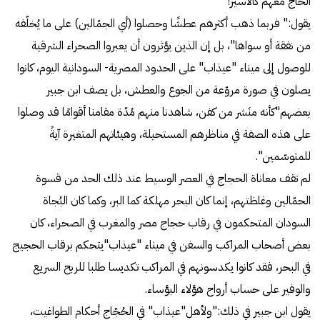
الحاج معهم كالأسير!
يقول:" فربما ذهب أكثرهم عطشًا وحصلوا (أي الجمّالين) على ما يُخلّفه
من نفقة أو سواها"، بل إن الذين يؤثرون أن يعبروا الصحراء الشرقية
للوصول إلى ميناء "عيذاب" على الحدود المصرية- السودانية اليوم، كانوا
يصلون في صورة مروّعة من الجوع والعطش، بل يصف ابن جبير
بعضهم"كأنه منَشر من كفن، شاهدنا منهم مُدّة مقامنا أقوامًا قد وصلوا
على هذه الصفة في مناظرهم المستحيلة، وهيئاتهم المتغيرة آيةً
للمتوسّمين".
لم تقف معاناة الحجاج في العصر الوسيط عند ذلك الحد من قسوة
الحمّالين وغلظتهم، إنما كان البحر مهلكة كما البر، وكما كان البُجاة
السودان المتحكمون في رقاب حجاج مصر والمغرب في الصحراء، كان
بعض أصحاب المراكب والسفن في ميناء "عيذاب"يتحكم برقاب الحجيج
في البحر، فقد كانوا يكدسونهم في المراكب تكديسا طلبا للربح السريع
والوفير على حساب أرواح هؤلاء البؤساء.
يقول ابن جبير في ذلك:"ولأهل"عيذاب" في الحُجّاج أحكام الطواغيت،