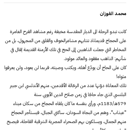
محمد الفوزان
كانت تبدو الرحلة الى الديار المقدسة مخيفة رغم مشاهد الفرح الغامرة
على الحجاج قديما،اذ تنتابهم مشاعرالخوف والقلق من المجهول، بل من
المخاطر التي جعلت الذاهبين إلى الحج في تلك الأزمنة القديمة يُقال في
شأنهم: الذاهب مفقود والعائد مولود.
كان على الحاج أن يودّع أهله، ويكتب وصيته، فربما لن يعود، ولن يعرفوا
مثواه!
تلك المعاناة دوّنها عدد من الرحّالة الأقدمين، منهم الأندلسي ابن جبير
البلنسي الذي جاء حاجًا في زمن صلاح الدين الأيوبي سنة
579هـ/1183م، ورأى بنفسه ما كان يلقاه الحجاج من سكان ميناء
"عيذاب"، وهم من البجاة السودان، ساكني الجبال، فيستأجر الحجاج
منهم الجمال، ويسلكون بهم الصحراء المصرية الشرقية القاحلة، فيصبح