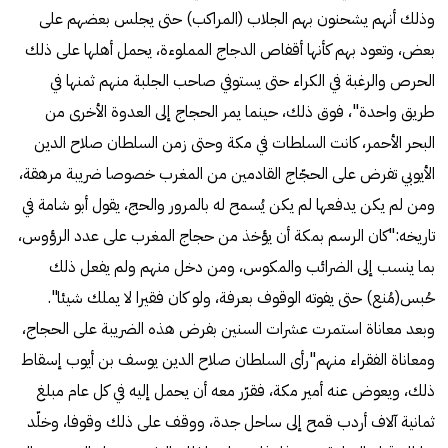
وذلك أنهم يشحنون بهم الجلاب (المراكب) حتى يجلس بعضهم على
بعض، وتعود بهم كأنها أقفاص الدجاج المملوءة، يحمل أهلها على ذلك
الحرص والرغبة في الكراء حتى يستوفي صاحب الجلبة منهم ثمنها في
طريق واحدة"، فوق ذلك، حينما يمر الحجاج إلى العدوة الأخرى من
البحر الأحمر، كانت السلطات في مكة وحتى زمن السلطان صلاح الدين
الأيوبي تفرض على الحجّاج القادمين من المغرب خصوصا ضريبة مرهقة،
ومن لم يكن يدفعها لم يكن يُسمح له بالمرور والحج، يقول أبو شامة في
تاريخه:"كان الرسم بمكة أن يؤخذ من حجاج المغرب على عدد الرؤوس،
بما ينسب إلى الضرائب والمكوس، ومن دخل منهم ولم يفعل ذلك
حُبس(مُنع) حتى يفوته الوقوف بعرفة، ولو كان فقيرا لا يملك شيئا".
وبعد معاناة استمرت عشرات السنين بفرض هذه الضريبة على الحجاج،
ومعاناة الفقراء منهم"رأى السلطان صلاح الدين يوسف بن أيوب إسقاط
ذلك، ويعوض عنه أمير مكة، فقرّر معه أن يحمل إليه في كل عام مبلغ
ثمانية آلاف أردب قمح إلى ساحل جدة، ووقف على ذلك وقوفا، وخلّد