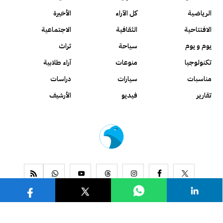
الرياضية
كل الآراء
الأخيرة
الافتتاحية
الثقافية
الاجتماعية
يوم و يوم
سياحة
تراث
تكنولوجيا
منوعات
آراء طلابية
مناسبات
سيارات
دراسات
تقارير
فيديو
الأرشيف
www.alseyassah.com