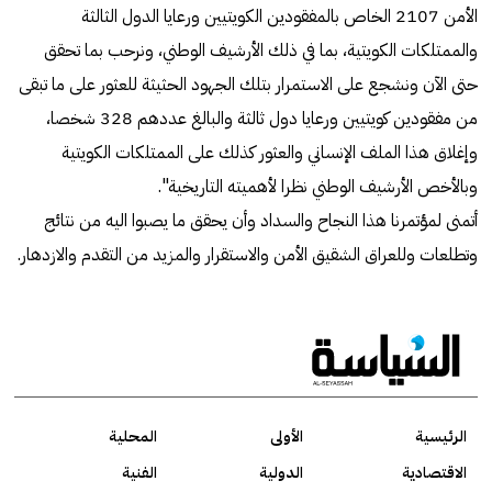
الأمن 2107 الخاص بالمفقودين الكويتيين ورعايا الدول الثالثة
والممتلكات الكويتية، بما في ذلك الأرشيف الوطني، ونرحب بما تحقق
حتى الآن ونشجع على الاستمرار بتلك الجهود الحثيثة للعثور على ما تبقى
من مفقودين كويتيين ورعايا دول ثالثة والبالغ عددهم 328 شخصا،
وإغلاق هذا الملف الإنساني والعثور كذلك على الممتلكات الكويتية
وبالأخص الأرشيف الوطني نظرا لأهميته التاريخية".
أتمنى لمؤتمرنا هذا النجاح والسداد وأن يحقق ما يصبوا اليه من نتائج
وتطلعات وللعراق الشقيق الأمن والاستقرار والمزيد من التقدم والازدهار.
الرئيسية
الأولى
المحلية
الاقتصادية
الدولية
الفنية