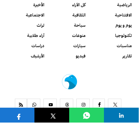
الرياضية
كل الآراء
الأخيرة
الافتتاحية
الثقافية
الاجتماعية
يوم و يوم
سياحة
تراث
تكنولوجيا
منوعات
آراء طلابية
مناسبات
سيارات
دراسات
تقارير
فيديو
الأرشيف
www.alseyassah.com