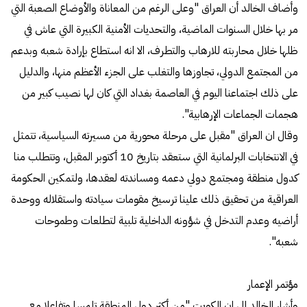
وأضاف الخالد أن العراق "وعلى الرغم من المعاناة والأوضاع الصعبة التي
مر بها خلال السنوات الماضية، والتحديات الأمنية الكبيرة التي عاش في
ظلها خلال محاربته للارهاب والتطرف، الا انه استطاع بإرادة شعبه وبدعم
من المجتمع الدولي، تجاوزها والتغلب على الجزء الأعظم منها، والدليل
على ذلك اجتماعنا اليوم في العاصمة بغداد التي كان لها نصيب كبير من
هجمات الجماعات الإرهابية".
وقال ان العراق "مقبل على مرحلة محورية من مسيرته السياسية، تتمثل
في الانتخابات البرلمانية التي ستعقد بتاريخ 10 أكتوبر المقبل، وتتطلب منا
كدول منطقة ومجتمع دولي دعمه ومساندته لعقدها، ولتمكين الحكومة
العراقية من تحقيق ذلك علينا ترسيخ مقومات سيادته واستقلاله ووحدة
أراضيه وعدم التدخل في شؤونه الداخلية تلبية لتطلعات وطموحات
شعبه".
مؤتمر الإعمار
وأشار الخالد الى ان الكويت "من أكثر دول المنطقة تلمسا وتفاعلا مع