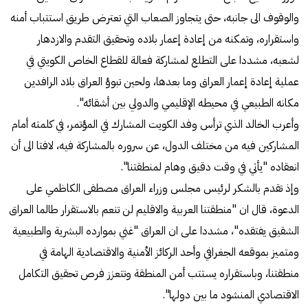
والوقوف الى جانبه، حتى يتجاوز الصعاب التي تعترض طريق استتباب أمنه
واستقراره، وتمكنه من إعادة إعمار بلاده وتحقيق التقدم والازدهار
لشعبه، مشددا على التطلع لمشاركة فعالة للقطاع الخاص الكويتي في
عملية إعادة إعمار العراق وما بعدها، ولحين تبوؤ العراق بلاد الرافدين
مكانه الطبيعي في محيطه الإقليمي والدولي بين أشقائه".
وأعرب الخالد الذي ترأس وفد الكويت المشارك في المؤتمر، في كلمته أمام
المشاركين فيه من مختلف الدول، عن سروره بالمشاركة فيه، لافتا الى أن
انعقاده "يأتي في وقت دقيق وهام لمنطقتنا".
وإذ تقدم بالشكر لرئيس مجلس وزراء العراق مصطفى الكاظمي على
الدعوة، قال ان "منطقتنا العربية والاقليم لن تنعم بالاستقرار طالما العراق
الشقيق يفتقده"، مشددا على ان العراق "غني بموارده البشرية والطبيعية
ومتميز بموقعه الجغرافي وأحد الركائز الأمنية والاقتصادية الهامة في
منطقتنا، وباستقراره يستتب أمن المنطقة وتتعزز فرص تحقيق التكامل
الاقتصادي المنشود ما بين دولها".