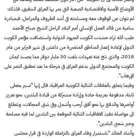
الأوضاع الأمنية والاقتصادية الصعبة التي يمر بها العراق الشقيق، فلذلك
لم تتوان عن الوقوف معه ومساندته في أشد الظروف والمراحل، فبمبادرة
سامية من قائد العمل الإنساني أمير البلاد الراحل الشيخ صباح الأحمد
طيب الله ثراه حشدت الكويت الجهود الدولية واستضافت مؤتمر الكويت
الدولي لإعادة إعمار المناطق المتضررة من داعش في شهر فبراير من عام
2018، والذي نتج عنه تعهدات بلغت 30 مليار دولار مما يجسد ايمان
الكويت والمجتمع الدولي بدعم العراق في مرحلة ما بعد تحقيق النصر على
الإرهاب".
وفيما يتعلق بالعلاقات الثنائية الكويتية العراقية، قال إنها "تسير بخطى
ثابتة، مدفوعة بعزيمة جادة وإرادة مشتركة من قيادة البلدين، نحو تعزيز
أواصرها والدفع بها نحو أفق أرحب وأشمل وفي شتى المجالات، ونتطلع
الى مواصلة تنفيذ الاتفاقيات الثنائية الموقعة بين البلدين لما فيه مصلحة
وخير شعبي البلدين".
وأشاد الخالد "باستمرار وفاء العراق بالتزاماته الواردة في قرار مجلس