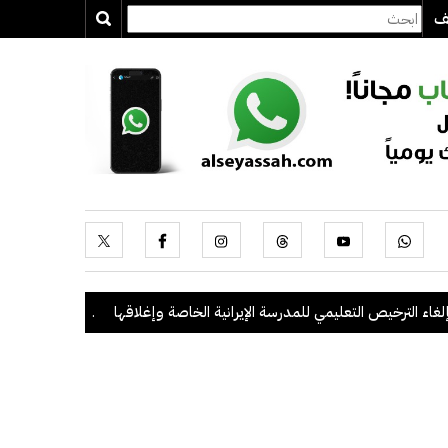
يف
ترخيص التعليمي للمدرسة الإيرانية الخاصة وإغلاقها
.
"الداخلية": ضبط 56 مخالفاً في حملة أمنية مشتركة بالتعاون مع "القوى العاملة"