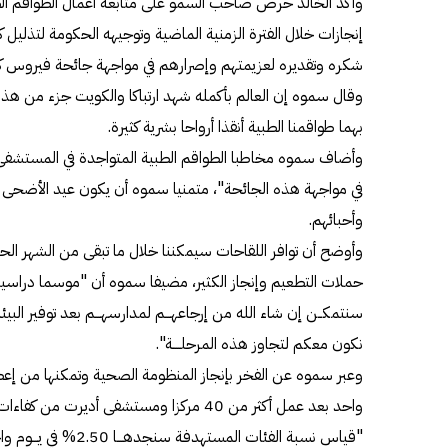
وأكد الخالد حرص صاحب السمو على متابعة أعمال الطواقم الط
إنجازات خلال الفترة الزمنية الماضية وتوجيهه الحكومة لتذليل ك
شكره وتقديره لعزيمتهم وإصرارهم في مواجهة جائحة فيروس كو
وقال سموه إن العالم بأكمله شهد ارتباكا والكويت جزء من هذا 
بهما طواقمنا الطبية أنقذا أرواحا بشرية كثيرة.
وأضاف سموه مخاطبا الطواقم الطبية المتواجدة في المستشفى "ن
في مواجهة هذه الجائحة"، متمنيا سموه أن يكون عيد الأضحى الح
وأحبائهم.
وأوضح أن توافر اللقاحات سيمكننا خلال ما تبقى من الشهر ا
حملات التطعيم وإنجاز الكثير، مضيفا سموه أن "موسما دراسيا فا
سنتمكــن إن شاء الله من إرجاعهـــم لمدارسهـــم بعد توفير البي
نكون معكم لتجاوز هذه المرحلــــة".
واحد بعد عمل أكثر من 40 مركزا ومستشفى أديرت
"قياس نسبة الفئات المستهدفة سنجدهـــا 2.50% في يـــوم واحد وهــذا إنجـــاز يحسب لكم ومحل تقدير".