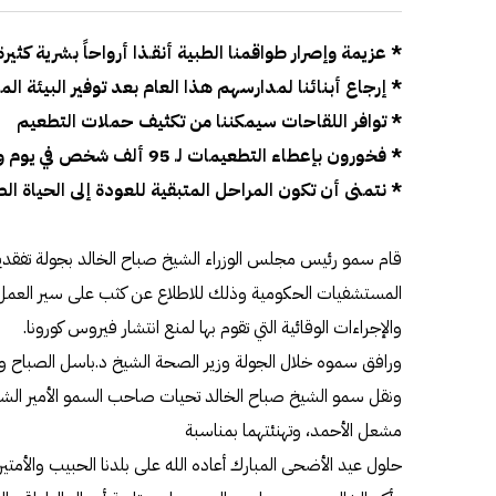
* عزيمة وإصرار طواقمنا الطبية أنقـذا أرواحاً بشرية كثيرة
* إرجاع أبنائنا لمدارسهم هذا العام بعد توفير البيئة الم
* توافر اللقاحات سيمكننا من تكثيف حملات التطعيم
* فخورون بإعطاء التطعيمات لـ 95 ألف شخص في يوم واحد
* نتمنى أن تكون المراحل المتبقية للعودة إلى الحياة ال
قام سمو رئيس مجلس الوزراء الشيخ صباح الخالد بجولة تفقدية
المستشفيات الحكومية وذلك للاطلاع عن كثب على سير العمل 
والإجراءات الوقائية التي تقوم بها لمنع انتشار فيروس كورونا.
ورافق سموه خلال الجولة وزير الصحة الشيخ د.باسل الصباح و
ونقل سمو الشيخ صباح الخالد تحيات صاحب السمو الأمير الشي
مشعل الأحمد، وتهنئتهما بمناسبة
حلول عيد الأضحى المبارك أعاده الله على بلدنا الحبيب والأمتين 