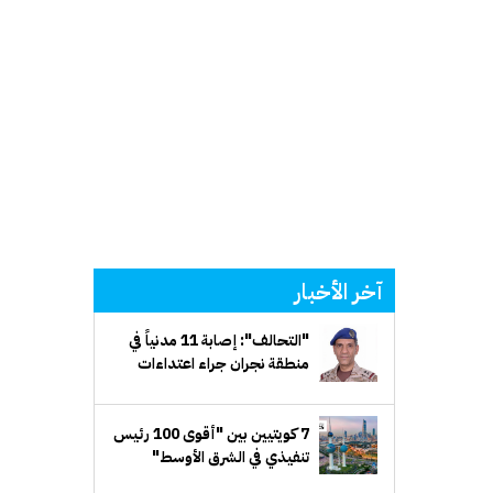
آخر الأخبار
"التحالف": إصابة 11 مدنياً في
منطقة نجران جراء اعتداءات
إرهابية حوثية
7 كويتيين بين "أقوى 100 رئيس
تنفيذي في الشرق الأوسط"