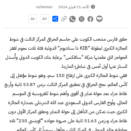
الأحد 11 فبراير 2024
sulieman
Share
حقق فارس منتخب الكويت علي جاسم الخرافي المركز الثالث في شوط
الجائزة الكبرى لبطولة "KIB ذا ستاديوم" الدولية فئة ثلاث نجوم لقفز
الحواجز التي نظمتها شركة "سافكس" برعاية بنك الكويت الدولي وأُسدل
الستار عنها أول أمس في شاطئ المارينا.
ففي شوط الجائزة الكبرى على ارتفاع 150 سم، وهو شوط مؤهل إلى
كأس العالم، نجح الخرافي في تحقيق المركز الثالث بزمن 53.87 ثانية وأربع
نقاط جزاء بعد جولة تمايز في أقوى وأهم شوط للفروسية في الموسم
الحالي. وتُوج الفارس الدولي السعودي عبد الله الشربتلي بصدارة الجائزة
الكبرى حيث تمكن من التأهل إلى جولة التمايز وحقق المركز الأول دون
نقاط جزاء وبزمن 51.63 ثانية على صهوة جواده "كوينسي 230" تلاه
مواطنه خالد المبطي في المركز الثاني، وتأهل رسمياً إلى كأس العالم.