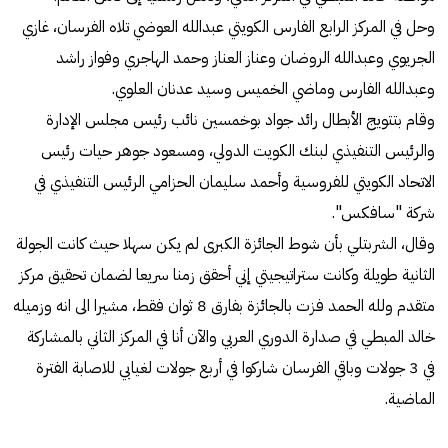
وحل في المركز الرابع الفارس الكويتي عبدالله العوضي تلاه الفرسان، غازي
الجريوي وعبدالله الروضان وعناز العناز وحمد الهاجري وفواز راشد
وعبدالله الفارس وماضي الخميس وسيد عدنان العلوي.
وقام بتتويج الأبطال رائد جواد بوخمسين نائب رئيس مجلس الإدارة
والرئيس التنفيذي لبنك الكويت الدولي، ومسعود جوهر حيات رئيس
الاتحاد الكويتي للفروسية وأحمد سليمان الحزامي الرئيس التنفيذي في
شركة "سافكس".
وقال، الشربتلي بأن شوط الجائزة الكبرى لم يكن سهلا حيث كانت الجولة
الثانية طويلة وكانت ستراتيجيتي إني أحقق زمنا سريعا لضمان تحقيق مركز
متقدم ولله الحمد فزت بالجائزة بفارق 8 ثوان فقط، مشيرا الى انه وزميله
خالد المبطي في صدارة الدوري العربي والآن أنا في المركز الثاني بالمشاركة
في 3 جولات وباقي الفرسان شاركوا في أربع جولات لغيابي للاصابة الفترة
الماضية.