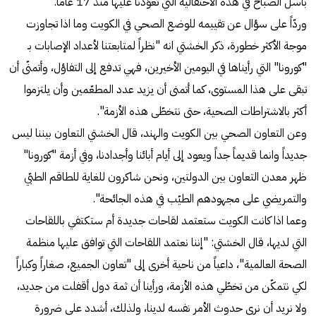
باسل الصباح في هذه الاحتفالية التي تعوّدنا عليها منذ 17 عاماًً.
وردّاً على سؤال عن تقييمه للوضع الصحي في الكويت وما اذا تجاوزت
موجة الأكثر خطورة، ذكر الخشتي انه "نظراً لمتابعتنا لأعداد الإصابات بـ
"كورونا" التي رأيناها في اليومين الأخيرين، فهي تدفع إلى التفاؤل، وأتمنّى أن
تبقى على هذا المستوى، كما أتمنى أن يزيد عدد المطعّمين وأن يلتزموا
أكثر بالاشتراطات الصحية، حتى نتخطّى هذه الأزمة".
وعن التعاون الصحي بين الكويت والهند، قال الخشتي التعاون بيننا ليس
جديداً وانما قديماً جداً ويعود إلى أيام أبائنا وأجدادنا، وفي أزمة "كورونا"
ظهر معدن التعاون بين الدولتين، ونحن شاكرون للغاية للطاقم الطبّي
والتمريضي على مجهودهم الطيّب في هذه الجائحة".
وعما اذا كانت الكويت ستعتمد لقاحات جديدة أم ستكتفي باللقاحات
التي لديها، قال الخشتي: "إننا نعتمد اللقاحات التي توافق عليها منظمة
الصحة العالمية"، داعياً من ناحية أخرى إلى "تعاون الجميع، صغاراً وكباراً
لكي نتمكّن من تخطّي هذه الأزمة، ورأينا أن ثمة دول أقفلت من جديد،
ولا نريد أن نرى حدوث الأمر نفسه لدينا، ولذلك، أشدد على ضرورة