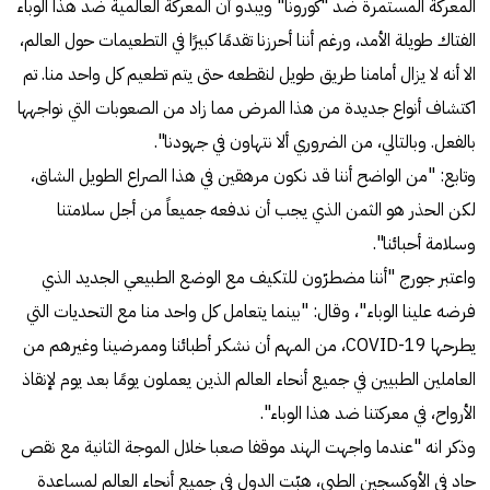
المعركة المستمرة ضد "كورونا" ويبدو أن المعركة العالمية ضد هذا الوباء
الفتاك طويلة الأمد، ورغم أننا أحرزنا تقدمًا كبيرًا في التطعيمات حول العالم،
الا أنه لا يزال أمامنا طريق طويل لنقطعه حتى يتم تطعيم كل واحد منا. تم
اكتشاف أنواع جديدة من هذا المرض مما زاد من الصعوبات التي نواجهها
بالفعل. وبالتالي، من الضروري ألا نتهاون في جهودنا".
وتابع: "من الواضح أننا قد نكون مرهقين في هذا الصراع الطويل الشاق،
لكن الحذر هو الثمن الذي يجب أن ندفعه جميعاً من أجل سلامتنا
وسلامة أحبائنا".
واعتبر جورج "أننا مضطرّون للتكيف مع الوضع الطبيعي الجديد الذي
فرضه علينا الوباء"، وقال: "بينما يتعامل كل واحد منا مع التحديات التي
يطرحها COVID-19، من المهم أن نشكر أطبائنا وممرضينا وغيرهم من
العاملين الطبيين في جميع أنحاء العالم الذين يعملون يومًا بعد يوم لإنقاذ
الأرواح، في معركتنا ضد هذا الوباء".
وذكر انه "عندما واجهت الهند موقفا صعبا خلال الموجة الثانية مع نقص
حاد في الأوكسجين الطبي، هبّت الدول في جميع أنحاء العالم لمساعدة