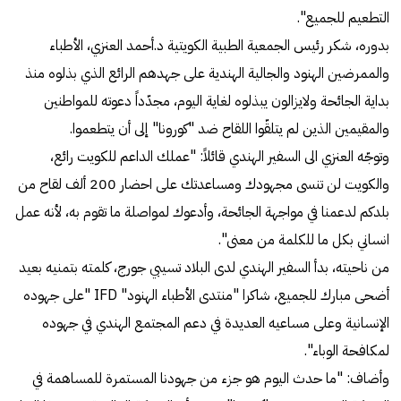
التطعيم للجميع".
بدوره، شكر رئيس الجمعية الطبية الكويتية د.أحمد العنزي، الأطباء
والممرضين الهنود والجالية الهندية على جهدهم الرائع الذي بذلوه منذ
بداية الجائحة ولايزالون يبذلوه لغاية اليوم، مجدّداً دعوته للمواطنين
والمقيمين الذين لم يتلقّوا اللقاح ضد "كورونا" إلى أن يتطعموا.
وتوجّه العنزي الى السفير الهندي قائلاً: "عملك الداعم للكويت رائع،
والكويت لن تنسى مجهودك ومساعدتك على احضار 200 ألف لقاح من
بلدكم لدعمنا في مواجهة الجائحة، وأدعوك لمواصلة ما تقوم به، لأنه عمل
انساني بكل ما للكلمة من معنى".
من ناحيته، بدأ السفير الهندي لدى البلاد تسيبي جورج، كلمته بتمنيه بعيد
أضحى مبارك للجميع، شاكرا "منتدى الأطباء الهنود" IFD "على جهوده
الإنسانية وعلى مساعيه العديدة في دعم المجتمع الهندي في جهوده
لمكافحة الوباء".
وأضاف: "ما حدث اليوم هو جزء من جهودنا المستمرة للمساهمة في