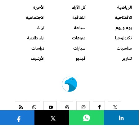
الرياضية
كل الآراء
الأخيرة
الافتتاحية
الثقافية
الاجتماعية
يوم و يوم
سياحة
تراث
تكنولوجيا
منوعات
آراء طلابية
مناسبات
سيارات
دراسات
تقارير
فيديو
الأرشيف
www.alseyassah.com