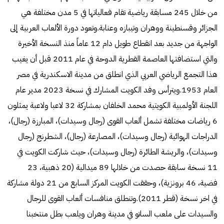
من خلال 245 مسابقة رياضية تقام فعالياتها في 5 مدن مختلفة هي
الجزائر وقسنطينة ووهران وتيبازه وعنابة.وتعود دورة الألعاب العربية إلى
الواجهة من جديد بعد انقطاع طويل دام 12 عاماً منذ النسخة الأخيرة
والتي استضافتها العاصمة القطرية الدوحة في عام 2011 قبل أن يغيب
هذا التجمع الرياضي العربي الذي انطلق من مدينة الاسكندرية في مصر
العام 1953.ويترأس وفد الكويت المشارك في نسخة 2023 مدير عام
اللجنة الأولمبية الكويتية محمد الخلفان بمشاركة 32 لاعبا ولاعبة يمثلون
6 رياضات مختلفة تشمل ألعاب القوى (رجال وسيدات)، المبارزة (رجال)،
الدراجات الهوائية (رجال وسيدات)، المصارعة (رجال)، الشطرنج (رجال
وسيدات)، والريشة الطائرة (رجال وسيدات)، حيث شاركت الكويت في
11 نسخة سابقة حصدت من خلالها 89 ميدالية (20 ذهبية، 23
فضية، 46 برونزية)، وحققت الكويت المركز السابع من 21 دولة مشاركة
في اخر نسخة (قطر 2011).وتنطلق منافسات ألعاب القوى للرجال
والسيدات على ملعب الساتو في مدينة وهران ويلعب بطل منتخبنا