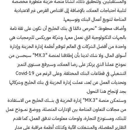
والمستقبليين. ولتحقيق ذلك، أنشأنا منصة خزينة متطورة مخصصة
لتلبية احتياجات العملاء، بالإضافة إلى اقتناص الفرص غير الاعتيادية
المتاحة لتنويع أعمال البنك وتوسيعها.
وأضاف محفوظ: "نحرص دائمًا في بنك الخليج أن نكون على ثقة تامة
بالجهات التكنولوجية التي نعمل معها. وشركة موريكس للبرمجيات هي
واحدة من أفضل الشركات في العالم لتوفير أنظمة إدارة الخزينة وإدارة
أسواق المال. ولا شك لدينا بأن إطلاقنا لمنصة "MX.3" سيحسن من
نموذج عملنا الذي يرتكز على رضا العملاء، وسيرفع مستوى التميز
التشغيلي في قطاعات البنك المختلفة. وعلى الرغم من Covid-19
وتحديات العمل عن بُعد، عملت إدارة الخزينة في بنك الخليج وشركائها
بجد لإنجاح هذا التحول.
وستمكن منصة "MX.3" إدارة الخزينة في بنـــــك الخليج من الاستفادة
من مجالات التعاون المتاحة بين الإدارات المتصلة، ووضع نمـــوذج عمل
للبنك، ومستودع التجارة، ولوحات معلومات تدفق العمل، كما تقدم
التقارير المفصلة، والمشغلات الآلية وكذلك أنظمة مراقبة على مدار