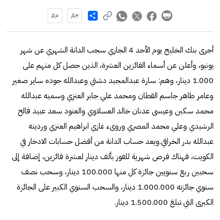
Share
أجرى بنك الخليج يوم الأحد 4 الجاري سحب الدانة الشهري عن شهر
يونيو، وأعلن عن أسماء الفائزين العشرة، الذين حصل كل منهم على
1.000 دينار، وهم: سارة عبدالمجيد دشتي وعبدالله جوده ساير صغير
وعامر طاهر جاسم القطان ومحمد علي جابر العنزي وسميه عبدالله
محمد سكين وعيسى عدنان خالد العسلاوي والعنود سعد عبيد فالح
الرشيدي وعلي محمد المصري وروىء غازي ابراهيم العنزي وردينه
عبدالله بدر الخرافي.ويعد حساب الدانة من أفضل حسابات الادخار في
الكويت، فهناك فرص شهرية للفوز بألف دينار لعشرة فائزين، إضافة إلى
سحبين ربع سنويين جائزة كل منها 100.000 دينار، وسحب نصف
سنوي جائزته 1.000.000 دينار، والسحب السنوي الكبير على الجائزة
الكبرى التي تبلغ 1.500.000 دينار.