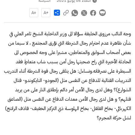
الثلاثاء 06 يوليو 2021
السياسة
Share
وجه النائب مرزوق الخليفة سؤالا الى وزير الداخلية الشيخ ثامر العلي في
شأن ظاهرة عدم احترام رجال الشرطة التي تؤرق المجتمع ، لا سيما من
بعض أصحاب السوابق والمتعاطين، مشيرا على وجه الخصوص الى
الحادثة الأخيرة التي راح ضحيتها رجل أمن بسبب شاب متعاطٍ فقد
السيطرة على تصرفاته.وتساءل: هل يتلقى رجال قوة الشرطة أثناء التدريب
التدريبات القتالية للدفاع عن النفس مثل (الجودو- التايكوندو- قتال
الشوارع)؟ وهل لدى رجال الأمن أمر دائم بإطلاق النار على من يريد
قتلهم؟ و هل لدى رجال الأمن معدات الدفاع عن النفس مثل (الصاعق
الكهربائي- بخاخ الفلفل- بخاخ الهلوسة ذي التركيز الخفيف- قاذف الراتنج)
لشل حركة المجرم؟