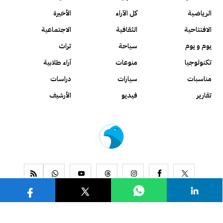
الرياضية
كل الآراء
الأخيرة
الافتتاحية
الثقافية
الاجتماعية
يوم و يوم
سياحة
تراث
تكنولوجيا
منوعات
آراء طلابية
مناسبات
سيارات
دراسات
تقارير
فيديو
الأرشيف
www.alseyassah.com