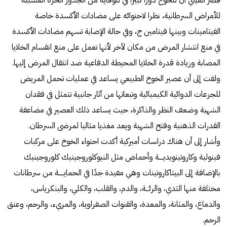
قصر العيني أن للخوخ دورا كبيرا في للوقاية من الجذور الحرة المسببة
للأمراض السرطانية، نظرا لاحتوائه على مضادات الأكسدة خاصة
الفيتامينات وبينها فيتامين ج، وفي حالة الإصابة تسهم مضادات الأكسدة
في منع انتشار المرض من مكان لآخر لأنها تعمل على منع انقسام الخلايا
المصابة وزيادة قدرة الخلايا المحيطة الدفاعية ضد انتقال المرض إليها.
ولفت إلى أن عصير الخوخ الطبيعي يساعد في عمليات تحمل المريض
للجرعات الدوائية الكيميائية وتبعاتها من آثار جانبية تتمثل في فقدان
الشهية وضعف النظر والذاكرة، حيث يساعد ذلك العصير في مضاعفة
القدرات الذهنية وفتح الشهية ويعد مغذيا مثاليا لمرضى السرطان.
وأشار إلى أن هناك دراسات أميركية أكدت احتواء الخوخ على مركبات
فينولية وكاروتينويديــــة وأحماض مثل النيوكلوروجينيك كلوروجينيك
بالإضافة إلى البيتاكاروتينات وهي مفيدة جدًا في الحمايـــــة من سرطانات
مختلفة منها الثدي، والرئـــة، والدم، والقلب، والكلي، والبنكرياس،
والدماغ، والمثانة، والمعدة، والقنوات الصفراوية، والمريء، والرحم، وعنق
الرحم.