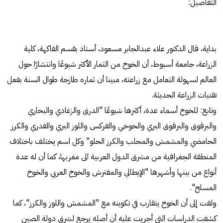
التفاصيل:
بداية، قال الدكتور علاء عبدالجابر مسعود، أستاذ بقسم الفاكهة، كلية
الزراعة، جامعة أسيوط، أن الخوخ من الثمار الأكثر شيوعًا وانتشارًا حول
العالم لسهولة التعامل مع زراعته، مبينا أن ثماره طازجة طوال السنة بفعل
تقنيات الزراعة الحديثة.
وتابع: للخوخ أسماء عدة، أكثرها شيوعًا "الدرق والزغادي والبخاري
والبرقوق والبرقوق البري والخوخي والفركس واللوز البري والفدري والكرز
الحامضي والمشمش والمحلب والكرز الحلو" وكل اسم يختلف باختلاف
المنطقة الجغرافية من مشرق الدول العربية الى مغربها، كما أن له عدة
أنواع من بينها وأشهرها "الإيطالي والمفترش والخوخ العربي والخوخ
المسلح".
ولفت إلى أن الخوخ يتقارب في تكوينه مع "المشمش واللوز والكرز"، كما
كشفت الدراسات التي أجريت عليه أن أصله يرجع لشرق دولة الصين