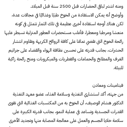
ومنه انتشر لباقي الحضارات قبل 2500 سنة قبل الميلاد.
وأوضح أنه يمكن الاستفادة من الخوخ طبيًا وغذائيًا في مجالات عدة،
لكن هناك أوجه استفادة أخرى عظيمة في تلك الثمار تتمثل في كونه
منعشا ومرطبا ومعطرا، فأغلب مستحضرات العطور المنزلية تسيطر عليها
رائحة الخوخ التي تقضي تمامًا على كافة الروائح الكريهة وتقاوم انتشار
الحشرات، بجانب قدرته على تحسين نظافة الهواء والقضاء على جراثيم
الغرف والمطابخ والحمامات والفطريات والميكروبات ومنح رائحة زاكية
للبيئة.
فيتامينات ومعادن
من جهته، أكد استشاري التغذية وسلامة الغذاء، عضو معهد التغذية
الدكتور هشام الوصيف، أن الخوخ به من المكتسبات الغذائية التي تقوى
القدرات الجسدية وتساعد في عملية النمو، بجانب قدرته الكبيرة على
سلامة خلايا الجسم والعمل على معالجة المصابة منها وتجديد الأخرى