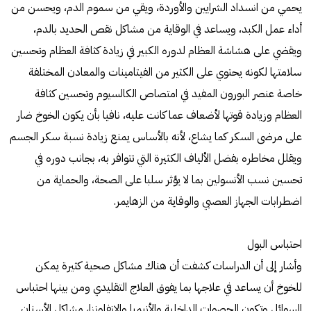
يحمي من انسداد الشرايين والأوردة، ويقي من سموم الدم، ويحسن من
أداء عمل الكبد، ويساعد في الوقاية من مشاكل نقص الحديد بالدم،
ويقضي على هشاشة العظام لدوره الكبير في زيادة كثافة العظام وتحسين
سلامتها لكونه يحتوي على الكثير من الفيتامينات والمعادن المختلفة
خاصة عنصر البورون المفيد في امتصاص الكالسيوم وتحسين كثافة
العظام وزيادة قوتها لأضعاف عما كانت عليه، نافيا بأن يكون الخوخ ضار
على مرضى السكر كما يشاع، لأنه بالأساس يمنع زيادة نسبة سكر الجسم
ويقلل مخاطره بفضل الألياف الكثيرة التي تتوافر به، بجانب دوره في
تحسين نسب الأنسولين بما لا يؤثر سلبا على الصحة، والحماية من
اضطرابات الجهاز العصبي والوقاية من الزهايمر.
احتباس البول
وأشار إلى أن الدراسات كشفت أن هناك مشاكل صحية كثيرة يمكن
للخوخ أن يساعد في علاجها بما يفوق العلاج التقليدي ومن بينها احتباس
السوائل وتكون الحصوات الداخلية والأنيميا والانفلونزا، مشاكل الأسنان