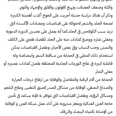
واللثة وضعف العضلات وتهيج القولون والقلق والإجهاد والتوتر.
وذكر أن هناك دراسة حديثة أجريت على الخوخ أكدت أهميته الكبيرة
لصحة الجلد والشعر لاحتوائه على فيتامينات ومضادات الأكسدة التي
تزيد نسب الكولاجين في الجلد،كما أنه يعمل على تحسين الدورة الدموية
ومغلي ثماره ووضع كمادات منه على الجلد للقضاء تقضي على الكلف
والنمش وحب الشباب وفي بعض الأحيان وبفضل الفيتامينات يمكن
استخدام ذلك المغلي في الحماية من تساقط الشعر وابيضاضه وله
فاعلية كبيرة في علاج التورمات الجلدية المختلفة بفضل كمادات عصيره أو
مغلي الثمار.
الحماية من آلام الرقبة والمفاصل والوقاية من ارتفاع درجات الحرارة
والصداع النصفي، الوقاية من مشاكل الصدر كضيق التنفس وعلاج البلغم
ومشاكل الرؤية، وبفضل الفيتامينات التي تتوافر به فإنه يساعد في تأمين
حاجة العين الغذائية ويحفز مشروبه على أداء عمل شبكة العين و الوقاية
من الإصابة بالمياه البيضاء والزرقاء.