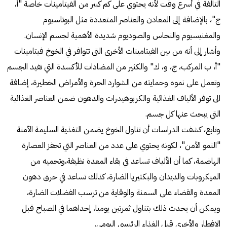
التالفة في أسرع وقت لأنه يحتوي على كم كبير من الفيتامينات خاصة "أ،
ج"، بالإضافة إلى المعادن والعناصر المتعددة مثل البوتاسيوم
والمغنيسيوم والنحاس والصوديوم شديدة الأهمية لجسم الإنسان.
وأشار إلى أنه من بين الفيتامينات الأخرى التي تتوافر في الخوخ فيتامينات
"أ، ب المركب، ج، و، ك" والكثير من المضادات للأكسدة التي تفيد الجسم
وتعمل على نموه وحمايته من الشوارد الحرة والأمراض الخطيرة، إضافة
الى توفر الألياف الغذائية والكربوهيدرات والدهون ضمن العناصر الغذائية
التي يبحث عنها كل جسم.
وتابع، كشفت الدراسات أن تناول الخوخ يضمن التغذية السليمة الآمنة
"النمو الآمن"، لكونه يحتوي على عدد من العناصر التي تحفز العصارة
الهاضمة، كما أن الألياف تساعد في بقاء المعدة نظيفة،وتحميه من
الميكروبات والديدان والبكتيريا الضارة، كذلك تساعد في حرق دهون
المعدة والقضاء على السمنة والوقاية من ترسب الفضلات الضارة،
ويمكن أن يحدث ذلك بتناول ثمرتين يوميا، إحداهما في الصباح قبل
الإفطار والأخرى قبل الغذاء الرئيسي اليومي.