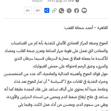
الأحد 11 يوليو 2021
السياسة
Share
القاهرة – أحمد شحاتة القعب:
الخوخ وصفه المركز الاتحادي الألماني للتغذية بأنه كنز من الفيتامينات
والمعادن التي تعمل على تقوية جهاز المناعة وتعزيز صحة القلب، ومضاد
للأكسدة ما يجعله فعالا في محاربة السرطان لاسيما سرطان الثدي
والمريء وعنق الرحم لاحتوائه على حمض الفينوليك.
حول فوائد الخوخ وأهميته الغذائية والعلاجية، أكد عدد من المتخصصين
وخبراء التغذية في لقاءات مع لـ"السياسة " أن ثمار الخوخ تعد غذاء
وعلاجا، مبينا أنه يحتوي على ألياف تساعد على بقاء المعدة نظيفة كما أنه
يساعد في علاج ارتفاع ضغط الدم ويحمي من انسداد الشرايين والأوردة،
ويقي من سموم الدم، ويحسن من أداء عمل الكبد، وفيما يلي