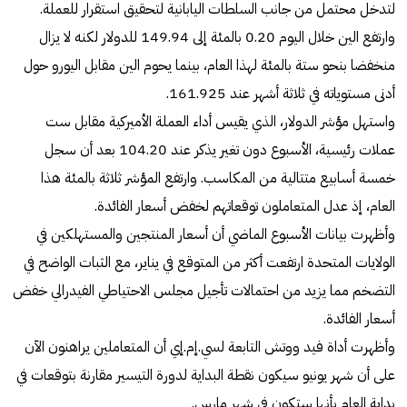
لتدخل محتمل من جانب السلطات اليابانية لتحقيق استقرار للعملة.
وارتفع الين خلال اليوم 0.20 بالمئة إلى 149.94 للدولار لكنه لا يزال
منخفضا بنحو ستة بالمئة لهذا العام، بينما يحوم الين مقابل اليورو حول
أدنى مستوياته في ثلاثة أشهر عند 161.925.
واستهل مؤشر الدولار، الذي يقيس أداء العملة الأميركية مقابل ست
عملات رئيسية، الأسبوع دون تغير يذكر عند 104.20 بعد أن سجل
خمسة أسابيع متتالية من المكاسب. وارتفع المؤشر ثلاثة بالمئة هذا
العام، إذ عدل المتعاملون توقعاتهم لخفض أسعار الفائدة.
وأظهرت بيانات الأسبوع الماضي أن أسعار المنتجين والمستهلكين في
الولايات المتحدة ارتفعت أكثر من المتوقع في يناير، مع الثبات الواضح في
التضخم مما يزيد من احتمالات تأجيل مجلس الاحتياطي الفيدرالي خفض
أسعار الفائدة.
وأظهرت أداة فيد ووتش التابعة لسي.إم.إي أن المتعاملين يراهنون الآن
على أن شهر يونيو سيكون نقطة البداية لدورة التيسير مقارنة بتوقعات في
بداية العام بأنها ستكون في شهر مارس.