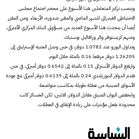
وينصب تركيز المتعاملين هذا الأسبوع على محضر اجتماع مجلس
الاحتياطي الفيدرالي للشهر الماضي والمقرر صدوره، الأربعاء. ومن المقرر
أيضا أن يتحدث هذا الأسبوع العديد من مسؤولي البنك المركزي الأميركي،
ومنهم كريستوفر والر ورافائيل بوستيك.
وتداول اليورو عند 1.0782 دولار، في حين وصل الجنيه الإسترليني إلى
1.26205 دولار مرتفعا 0.16 بالمئة خلال اليوم.
وارتفع الدولار الأسترالي 0.15 بالمئة إلى 0.6542 دولار أميركي، في حين
تقدم الدولار النيوزيلندي 0.24 بالمئة إلى 0.6139 دولار أميركي مع عودة
الأسواق الصينية من عطلة طويلة بمكاسب متواضعة.
وانخفض اليوان الصيني مقابل الدولار، الاثنين، لكن الخسائر كانت
محدودة بفعل مؤشرات على زيادة الإنفاق في العطلات.