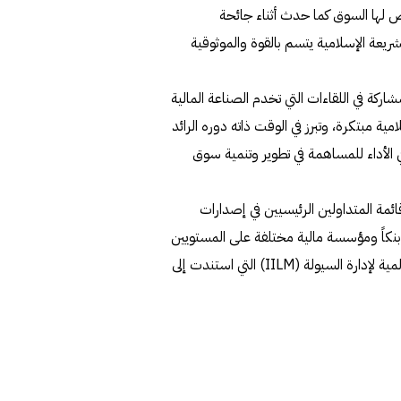
رض لها السوق كما حدث أثناء جائحة
الشريعة الإسلامية يتسم بالقوة والموثوقية
اركة في اللقاءات التي تخدم الصناعة المالية
 مبتكرة، وتبرز في الوقت ذاته دوره الرائد
ي الأداء للمساهمة في تطوير وتنمية سوق
ئمة المتداولين الرئيسيين في إصدارات
نامج (IILM) لسوق الصكوك الأولية لعام 2019، ضمن 11 بنكاً ومؤسسة مالية مختلفة على المستويين
الاقليمي والعالمي، وذلك حسب تصنيفات الهيئة الإسلامية العالمية لإدارة السيولة (IILM) التي استندت إلى