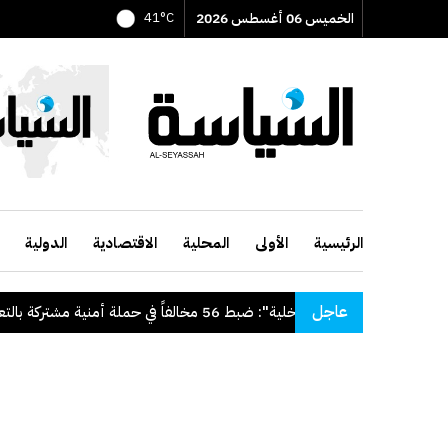
الخميس 06 أغسطس 2026
41°C
الرئيسية
الأولى
المحلية
الاقتصادية
الدولية
عاجل
 للدولة
.
"الداخلية": ضبط 56 مخالفاً في حملة أمنية مشتركة بالتعاون مع "القوى العاملة"