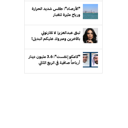
"الأرصاد": طقس شديد الحرارة
ورياح مثيرة للغبار
لبنى عبدالعزيز: لا تقارنوني
بالآخرين ومبروك عليكم البديل!
"كامكو إنفست": 3.6 مليون دينار
أرباحاً صافية في الربع الثاني