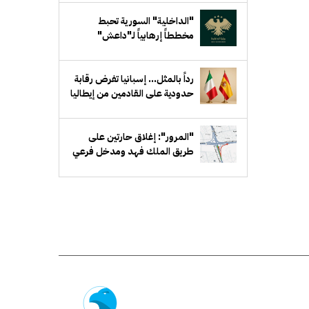
"الداخلية" السورية تحبط
مخططاً إرهابياً لـ"داعش"
يستهدف جهة حكومية في ريف
دمشق
رداً بالمثل... إسبانيا تفرض رقابة
حدودية على القادمين من إيطاليا
"المرور": إغلاق حارتين على
طريق الملك فهد ومدخل فرعي
مقابل بيان لمدة أسبوع