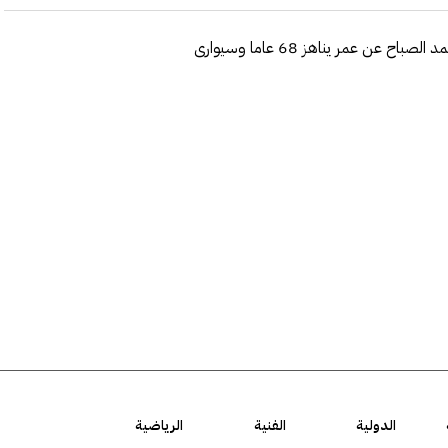
نعى الديوان الأميري المغفور لها الشيخة بشرى جراح صباح المحمد الصباح عن عمر يناهز 68 عاما وسيوارى
الدولية
الفنية
الرياضية