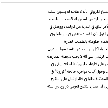
شيخ الغزواني، بأنه لا علاقة له بسجن سلفه
ون سجن الرئيس السابق له لأسباب سياسية،
مر انبثق في البداية من البرلمان ووصل في
ن القول بأن الفساد متفش في موريتانيا وفي
تمام حكومته بالطبقات الفقيرة
بالحرية لكل من يعبر عن نفسه سواء لمدون
الرئيس على أنه لا يجب شيطنة المعارضة
لى قارعة الطريق"، فالخلاف يبقى في
.وحول آليات مواجهة جائحة "كورونا" في
المشكلة حاليا في قلة الإقبال على التلقيح
ى أن معدل التلقيح اليومي يتراوح بين ستة