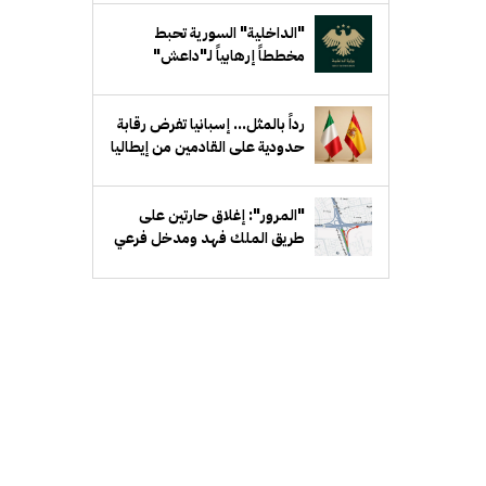
"الداخلية" السورية تحبط
مخططاً إرهابياً لـ"داعش"
يستهدف جهة حكومية في ريف
دمشق
رداً بالمثل... إسبانيا تفرض رقابة
حدودية على القادمين من إيطاليا
"المرور": إغلاق حارتين على
طريق الملك فهد ومدخل فرعي
مقابل بيان لمدة أسبوع