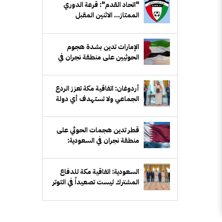
"اتحاد القدم": قرعة الدوري
الممتاز... الاثنين المقبل
الإمارات تدين بشدة هجوم
الحوثيين على منطقة نجران في
السعودية
أردوغان: اتفاقية مكة تعزز الردع
الجماعي ولا تستهدف أي دولة
قطر تدين هجمات الحوثي على
منطقة نجران في السعودية:
انتهاك سافر للسيادة
السعودية: اتفاقية مكة للدفاع
المشترك ليست تصعيداً في التوتر
بين أي دولتين