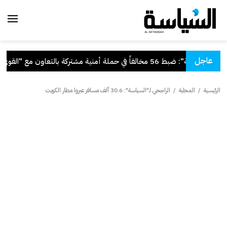
عاجل
"الداخلية": ضبط 56 مخالفاً في حملة أمنية مشتركة بالتعاون مع "القوى العاملة"
الرئيسية
/
المحلية
/
الراجحي لـ"السياسة": 30.6 ألف مسافر عبروا مطار الكويت