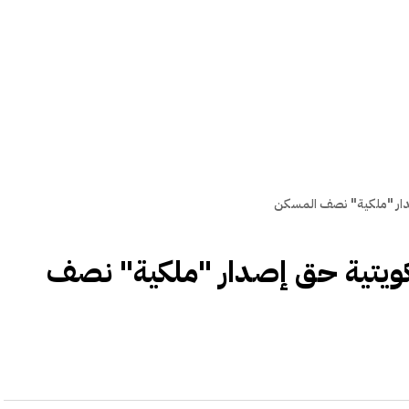
صدار "ملكية" نصف المسكن
لكويتية حق إصدار "ملكية" نصف