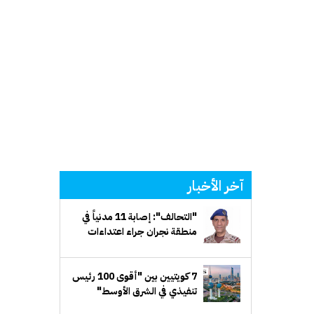
آخر الأخبار
"التحالف": إصابة 11 مدنياً في
منطقة نجران جراء اعتداءات
إرهابية حوثية
7 كويتيين بين "أقوى 100 رئيس
تنفيذي في الشرق الأوسط"