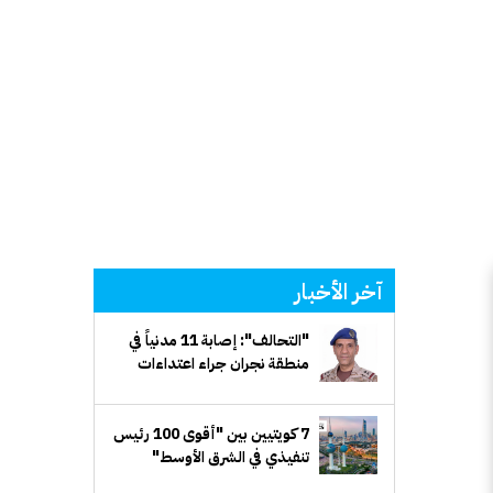
آخر الأخبار
"التحالف": إصابة 11 مدنياً في
منطقة نجران جراء اعتداءات
إرهابية حوثية
7 كويتيين بين "أقوى 100 رئيس
تنفيذي في الشرق الأوسط"