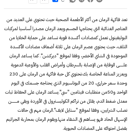
تعد فاكهة الرمان من أكثر الأطعمة الصحية حيث تحتوي على العديد من
العناصر الغذائية التي يحتاجها الجسم.ويعد الرمان مصدرا أساسيا لمركبات
البوليفينول تعمل كمضادات أكسدة قوية تساعد على حماية الخلايا من
التلف، حيث يحتوي عصير الرمان على ثلاثة أضعاف مضادات الأكسدة
الموجودة في الشاي الأخضر، وفقا لموقع "ديركشن". كما يساعد الرمان
علـــــــى الوقاية من الإصابة بالسرطان وأمراض القلب والأوعية الدموية
ويعزيز المناعة الخاصة بك.تحتوي كل حبة فاكهة من الرمان على 230
وحدة سعر حراري، 20 من البوتاسيوم الذي يحتاجه جسمك في اليوم
الواحد و50من متطلبات فيتامين "سي".يساعد الرمان على الحفاظ ثبات
معدل ضغط الدم، يقلل من تراكم الكوليسترول في الأوردة ويقي مـــــــــن
تصلب الشرايين، وفقا لموقع "ستايل لايف".الرمان مهم في حالات
الإسهال الحاد فهو يساهم في الشفاء منها.ويقوم الرمان بمحاربة الجراثيم
بفضل احتوائه على المضادات الحيوية.