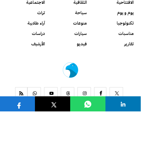
الافتتاحية
الثقافية
الاجتماعية
يوم و يوم
سياحة
تراث
تكنولوجيا
منوعات
آراء طلابية
مناسبات
سيارات
دراسات
تقارير
فيديو
الأرشيف
www.alseyassah.com
Copyright 2026, All Rights Reserved ©
Contact us
About us