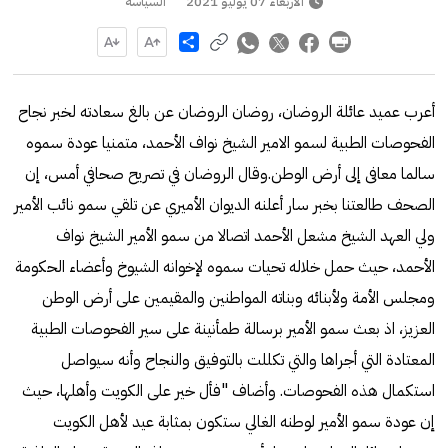
الأربعاء 07 يوليو 2021
السياسة
Share
أعرب عميد عائلة الروضان، روضان الروضان عن بالغ سعادته لخبر نجاح
الفحوصات الطبية لسمو الامير الشيخ نواف الأحمد، متمنيا عودة سموه
سالما معافى إلى أرض الوطن.وقال الروضان في تصريح صحافي أمس، إن
الصحف طالعتنا بخبر سار أعلنه الديوان الأميري عن تلقي سمو نائب الأمير
ولي العهد الشيخ مشعل الأحمد اتصالا من سمو الأمير الشيخ نواف
الأحمد، حيث حمل خلاله تحيات سموه لإخوانه الشيوخ وأعضاء الحكومة
ومجلس الأمة ولأبنائه وبناته المواطنين والمقيمين على أرض الوطن
العزيز، اذ بعث سمو الأمير برسالة طمأنينة على سير الفحوصات الطبية
المعتادة التي أجراها والتي تكللت بالتوفيق والنجاح وأنه سيواصل
استكمال هذه الفحوصات. وأضاف "فأل خير على الكويت وأهلها، حيث
إن عودة سمو الأمير لوطنه الغالي ستكون بمثابة عيد لأهل الكويت