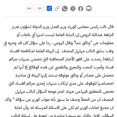
Share
قال نائب رئيس مجلس الوزراء وزير العدل وزير الدولة لشؤون تعزيز
النزاهة عبدالله الرومي:إن النيابة العامة ليست لديها أي بلاغات أو
معلومات عن "وثائق بنما".وقال الرومي ــ ردا على سؤال كان قد وجهه في
وقت سابق النائب مهلهل المضف ـ إن الهيئة العامة لمكافحة الفساد
(نزاهة) رصدت على الفور الأخبار الصحافية التي تتضمن شبهات جرائم
فساد وأجرت البحث والتحري والتقصي عن هذه الوقائع إلا أنها لم
تتحصل على مصادر أو وثائق موثوقة تستند إليها الهيئة في مباشرة
اختصاصها للوقوف على مدى ارتكاب شبهات إحدى جرائم الفساد التي
تختص بالتحقيق فيها.من جهته، اعتبر موجه السؤال النائب مهلهل
المضف ان من الخطأ وصف ما سبق بأنه جواب الوزير عن سؤاله " واكد
ان جميع اجابات الوزير لم تكن على الاسئلة المرسلة له، وأن اجابة
السؤالين الاول والثاني تم نسخها مباشرة من اجوبة على اسئلة النائب