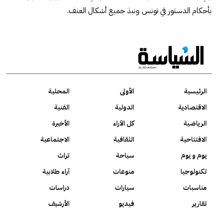
بأحكام الدستور في تونس ونبذ جميع أشكال العنف.
الرئيسية
الأولى
المحلية
الاقتصادية
الدولية
الفنية
الرياضية
كل الآراء
الأخيرة
الافتتاحية
الثقافية
الاجتماعية
يوم و يوم
سياحة
تراث
تكنولوجيا
منوعات
آراء طلابية
مناسبات
سيارات
دراسات
تقارير
فيديو
الأرشيف