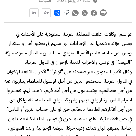
الثلاثاء 27 يوليو 2021
السياسة
Share
عواصم- وكالات: علقت المملكة العربية السعودية على الأحداث في
تونس، مؤكدة دعمها لكل الإجراءات التي تسهم في تحقيق أمن واستقرار
تونس. من جانبه، هاجم الأمير السعودي، سطام بن خالد آل سعود، حركة
"النهضة" في تونس والأحزاب التابعة للإخوان في الدول العربية.
وقال الأمير السعودي، عبر صفحته على "تويتر": "الأحزاب التابعة للإخوان
في الدول العربية استخدموا الدين من أجل الوصول للسلطة، يتنازلون عنه
من أجل مصالحهم ويتشددون من أجل أهدافهم، لا مبدأ لهم، فخسروا
احترام الناس، وتنازلوا في دينهم ولم يكسبوا في السياسة، فقدوا كل شيء
من أجل أفكارهم الطامعة بالحكم، حتى لو على حساب الدين أو الناس".
في حين تلقفت تركيا بقلق شديد ما جرى في تونس، لما يشكله عمليا من
إطاحة بحليفها البارز هناك، زعيم حركة النهضة الإخوانية، راشد الغنوشي،