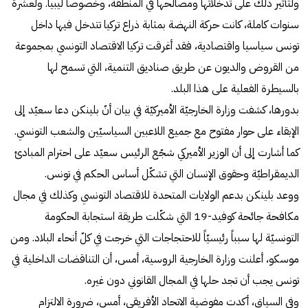
ولتأثير ذلك على تدخلاتها ومصالحها في المنطقة، وخصوصا ليبيا. ولعشرة
سنوات كاملة، كانت حركة النهضة بمثابة ذراع تركيا تتدخل فيها داخل
تونس سياسيا واقتصادية، فقد أغرقت تركيا الاقتصاد التونسي بمجموعة
من القروض والديون عن طريق صناديق التنمية، التي تسمح لها
بالسيطرة الفعلية على هذا البلد.
بدورها، كشفت وزارة الخارجيّة الأميركيّة في بيان أنّ بلينكن دعا سعيّد إلى
الإبقاء على حوار مفتوح مع جميع اللاعبين السياسيّين والشعب التونسي.
كما أشارت إلى أن الوزير الأميركي شجّع الرئيس سعيّد على احترام المبادئ
الديمقراطيّة وحقوق الإنسان التي تشكّل أساس الحكم في تونس.
ووعد بلينكن بدعم الولايات المتحدة للاقتصاد التونسي وكذلك في مجال
مكافحة جائحة كوفيد-19 التي شكّلت طريقة استجابة الحكومة
التونسيّة لها سبباً رئيسيّاً للاحتجاجات التي خرجت في كلّ أنحاء البلاد. ومن
موسكو، أعلنت وزارة الخارجية الروسية، أمس، أن التناقضات الداخلية في
تونس يجب أن تجد حلها في المجال القانوني دون غيره.
وفي السياق، أكدت مفوضية الاتحاد الأفريقي، أمس، ضرورة الالتزام