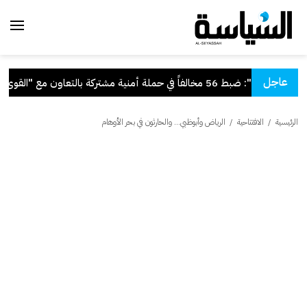
عاجل
"الداخلية": ضبط 56 مخالفاً في حملة أمنية مشتركة بالتعاون مع "القوى العاملة"
الرئيسية
/
الافتتاحية
/
الرياض وأبوظبي... والحارثون في بحر الأوهام