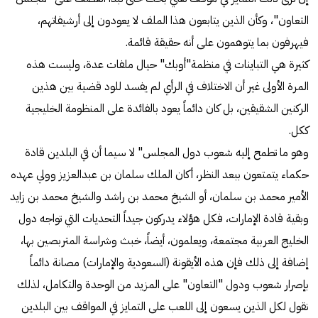
التعاون"، وكأن الذين يتابعون هذا الملف لا يعودون إلى أرشيفاتهم،
فيهرفون بما يتوهمون على أنه حقيقة قائمة.
كثيرة هي التباينات في منظمة"أوبك" حيال ملفات عدة، وليست هذه
المرة الأولى غير أن الاختلاف في الرأي لم يفسد للود قضية بين هذين
الركنين الشقيقين، بل كان دائماً يعود بالفائدة على المنظومة الخليجية
ككل.
وهو ما تطمح إليه شعوب دول المجلس" لا سيما أن في البلدين قادة
حكماء يتمتعون ببعد النظر، أكان الملك سلمان بن عبدالعزيز وولي عهده
الأمير محمد بن سلمان، أو الشيخ محمد بن راشد والشيخ محمد بن زايد
وبقية قادة الإمارات، فكل هؤلاء يدركون جيداً التحديات التي تواجه دول
الخليج العربية مجتمعة، ويعلمون، أيضاً، خبث وشراسة المتربصين بها،
إضافة إلى ذلك فإن هذه الأيقونة (السعودية والإمارات) مصانة دائماً
بإصرار شعوب ودول "التعاون" على المزيد من الوحدة والتكامل، لذلك
نقول لكل الذين يسعون إلى اللعب على التمايز في المواقف بين البلدين