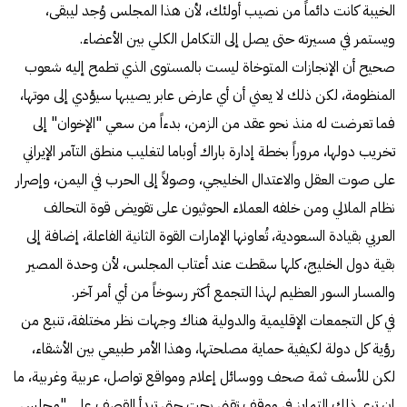
الخيبة كانت دائماً من نصيب أولئك، لأن هذا المجلس وُجد ليبقى،
ويستمر في مسيرته حتى يصل إلى التكامل الكلي بين الأعضاء.
صحيح أن الإنجازات المتوخاة ليست بالمستوى الذي تطمح إليه شعوب
المنظومة، لكن ذلك لا يعني أن أي عارض عابر يصيبها سيؤدي إلى موتها،
فما تعرضت له منذ نحو عقد من الزمن، بدءاً من سعي "الإخوان" إلى
تخريب دولها، مروراً بخطة إدارة باراك أوباما لتغليب منطق التآمر الإيراني
على صوت العقل والاعتدال الخليجي، وصولاً إلى الحرب في اليمن، وإصرار
نظام الملالي ومن خلفه العملاء الحوثيون على تقويض قوة التحالف
العربي بقيادة السعودية، تُعاونها الإمارات القوة الثانية الفاعلة، إضافة إلى
بقية دول الخليج، كلها سقطت عند أعتاب المجلس، لأن وحدة المصير
والمسار السور العظيم لهذا التجمع أكثر رسوخاً من أي أمر آخر.
في كل التجمعات الإقليمية والدولية هناك وجهات نظر مختلفة، تنبع من
رؤية كل دولة لكيفية حماية مصلحتها، وهذا الأمر طبيعي بين الأشقاء،
لكن للأسف ثمة صحف ووسائل إعلام ومواقع تواصل، عربية وغربية، ما
إن ترى ذلك التمايز في موقف تقني بحت حتى تبدأ القصف على "مجلس