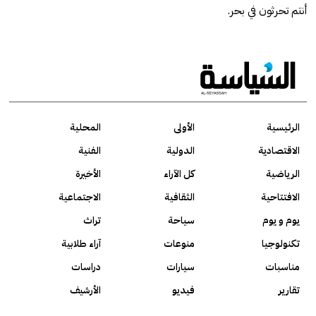
أنتم تحرثون في بحر.
الرئيسية
الأولى
المحلية
الاقتصادية
الدولية
الفنية
الرياضية
كل الآراء
الأخيرة
الافتتاحية
الثقافية
الاجتماعية
يوم و يوم
سياحة
تراث
تكنولوجيا
منوعات
آراء طلابية
مناسبات
سيارات
دراسات
تقارير
فيديو
الأرشيف