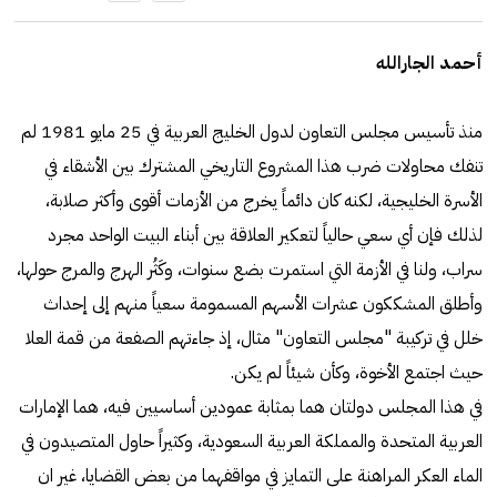
أحمد الجارالله
منذ تأسيس مجلس التعاون لدول الخليج العربية في 25 مايو 1981 لم
تنفك محاولات ضرب هذا المشروع التاريخي المشترك بين الأشقاء في
الأسرة الخليجية، لكنه كان دائماً يخرج من الأزمات أقوى وأكثر صلابة،
لذلك فإن أي سعي حالياً لتعكير العلاقة بين أبناء البيت الواحد مجرد
سراب، ولنا في الأزمة التي استمرت بضع سنوات، وكَثُر الهرج والمرج حولها،
وأطلق المشككون عشرات الأسهم المسمومة سعياً منهم إلى إحداث
خلل في تركيبة "مجلس التعاون" مثال، إذ جاءتهم الصفعة من قمة العلا
حيث اجتمع الأخوة، وكأن شيئاً لم يكن.
في هذا المجلس دولتان هما بمثابة عمودين أساسيين فيه، هما الإمارات
العربية المتحدة والمملكة العربية السعودية، وكثيراً حاول المتصيدون في
الماء العكر المراهنة على التمايز في مواقفهما من بعض القضايا، غير ان