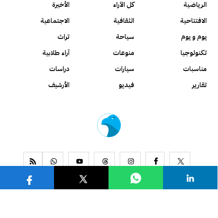
الرياضية
كل الآراء
الأخيرة
الافتتاحية
الثقافية
الاجتماعية
يوم و يوم
سياحة
تراث
تكنولوجيا
منوعات
آراء طلابية
مناسبات
سيارات
دراسات
تقارير
فيديو
الأرشيف
www.alseyassah.com
Copyright 2026, All Rights Reserved ©
Contact us
About us