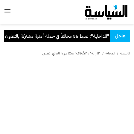
عاجل
لدولة
.
"الداخلية": ضبط 56 مخالفاً في حملة أمنية مشتركة بالتعاون مع "القوى العاملة"
الرئيسية
/
المحلية
/
"الزراعة" و"الأوقاف" بحثتا مزرعة العلاج النفسي