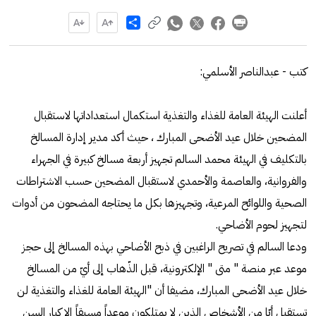
Share
كتب - عبدالناصر الأسلمي:
أعلنت الهيئة العامة للغذاء والتغذية استكمال استعداداتها لاستقبال
المضحين خلال عيد الأضحى المبارك ، حيث أكد مدير إدارة المسالخ
بالتكليف في الهيئة محمد السالم تجهيز أربعة مسالخ كبيرة في الجهراء
والفروانية، والعاصمة والأحمدي لاستقبال المضحين حسب الاشتراطات
الصحية واللوائح المرعية، وتجهيزها بكل ما يحتاجه المضحون من أدوات
لتجهيز لحوم الأضاحي.
ودعا السالم في تصريح الراغبين في ذبح الأضاحي بهذه المسالخ إلى حجز
موعد عبر منصة " متى " الإلكترونية، قبل الذّهاب إلى أيّ من المسالخ
خلال عيد الأضحى المبارك، مضيفا أن "الهيئة العامة للغذاء والتغذية لن
تستقبل أيّا من الأشخاص الذين لا يمتلكون موعداً مسبقاً إلا كبار السن