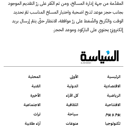
المقدّمة من جهة إدارة المسالخ، ومن ثم النّقر على زرّ التقديم الموجود
بجانب حجز موعد لذبح اضحية واختيار المسلخ المناسب ثمّ تحديد
الوقت والتّاريخ والضّغط على زرّ موافقة، الانتظار حتّى يتمّ إرسال بريد
إلكترونيّ يحتوي على الباركود وموعد الحجز.
الرئيسية
الأولى
المحلية
الاقتصادية
الدولية
الفنية
الرياضية
كل الآراء
الأخيرة
الافتتاحية
الثقافية
الاجتماعية
يوم و يوم
سياحة
تراث
تكنولوجيا
منوعات
آراء طلابية