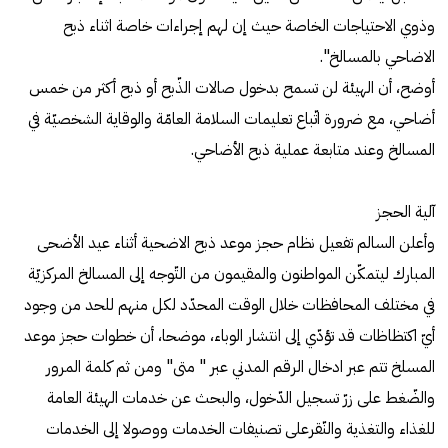
وذوي الاحتياجات الخاصة حيث إن لهم إجراءات خاصة اثناء ذبح
الاضاحي بالمسالخ".
أوضح، أن الهيئة لن تسمح بدخول صالات الذّبح أو ذبح أكثر من خمس
أضاحي، مع ضرورة اتّباع تعليمات السلامة العامّة والوقاية الشخصيّة في
المسالخ وعند متابعة عملية ذبح الأضاحي.
آلية الحجز
وأعلن السالم تفعيل نظام حجز موعد ذبح الاضحية أثناء عيد الأضحى
المبارك ليتمكّن المواطنون والمقيمون من التّوجه إلى المسالخ المركزيّة
في مختلف المحافظات خلال الوقت المحدّد لكل منهم للحد من وجود
أيّ اكتظاظات قد تؤدّي إلى انتشار الوباء، موضحا، أن خطوات حجز موعد
المسلخ تتم عبر ادخال الرقم المدني عبر " متى" ومن ثم كلمة المرور
والضّغط على زرّ تسجيل الدّخول، والبحث عن خدمات الهيئة العامة
للغذاء والتغذية والنّقرعلى تصنيفات الخدمات ووصولا إلى الخدمات