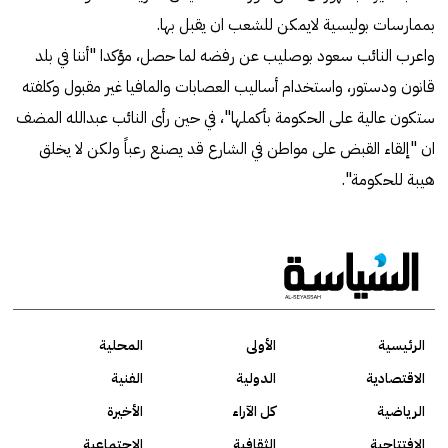
بممارسات بوليسية لايمكن للشعب ان يقبل بها.
واعرب النائب سعود بوصليب عن رفضه لما حصل، مؤكدا "أننا في بلد
قانون ودستور، واستخدام أساليب العصابات والمافيا غير مقبول وكلفته
ستكون عالية على الحكومة بأكملها"، في حين رأى النائب عبدالله المضف
ان "إلقاء القبض على مواطن في الشارع قد يصنع رعباً ولكن لا يخلق
هيبة للحكومة".
الرئيسية
الأولى
المحلية
الاقتصادية
الدولية
الفنية
الرياضية
كل الآراء
الأخيرة
الافتتاحية
الثقافية
الاجتماعية