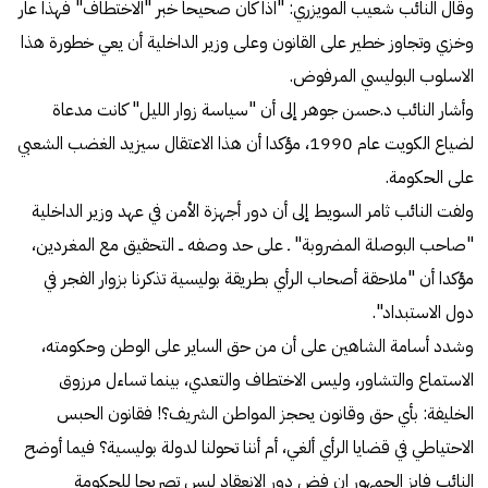
وقال النائب شعيب المويزري: "اذا كان صحيحاً خبر "الاختطاف" فهذا عار
وخزي وتجاوز خطير على القانون وعلى وزير الداخلية أن يعي خطورة هذا
الاسلوب البوليسي المرفوض.
وأشار النائب د.حسن جوهر إلى أن "سياسة زوار الليل" كانت مدعاة
لضياع الكويت عام 1990، مؤكدا أن هذا الاعتقال سيزيد الغضب الشعبي
على الحكومة.
ولفت النائب ثامر السويط إلى أن دور أجهزة الأمن في عهد وزير الداخلية
"صاحب البوصلة المضروبة" ـ على حد وصفه ــ التحقيق مع المغردين،
مؤكدا أن "ملاحقة أصحاب الرأي بطريقة بوليسية تذكرنا بزوار الفجر في
دول الاستبداد".
وشدد أسامة الشاهين على أن من حق الساير على الوطن وحكومته،
الاستماع والتشاور، وليس الاختطاف والتعدي، بينما تساءل مرزوق
الخليفة: بأي حق وقانون يحجز المواطن الشريف؟! فقانون الحبس
الاحتياطي في قضايا الرأي ألغي، أم أننا تحولنا لدولة بوليسية؟ فيما أوضح
النائب فايز الجمهور ان فض دور الانعقاد ليس تصريحا للحكومة