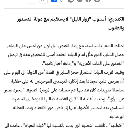
الكندري: أسلوب "زوار الليل" لا يستقيم مع دولة الدستور
والقانون
اختلط الشعر بالسياسة، مع إلقاء القبض ليل أول من أمس على الشاعر
جمال الساير، الذي مثُل أمام النيابة العامة أمس للتحقيق معه في تهمتي
"التعدي على الذات الأميرية" و"إذاعة أخبار كاذبة".
وفيما قررت النيابة استمرار حجز الساير في قضة أمن الدولة الى اليوم على
أن يعرض عليها مجددا بعد إنكاره التهمتين الموجهتين له على خلفية
سلسلة تغريدات كان قد بثها عبر حسابه على (تويتر)، اعتبرها "مجرد تعبير
عن الرأي"، وجدت أغلبية الـ31 في القضية ضالتها للعودة الى المشهد
السياسي بعد انحسار الأضواء عنها إثر فض دور الانعقاد وبدء العطلة
البرلمانية.
"الاغلبية" ــ تلقفت القضية التي بدت بالنسبة لها "قبلة الحياة" ــ عادت الى