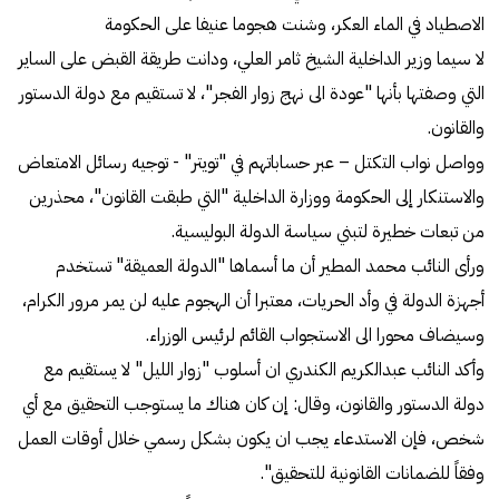
الاصطياد في الماء العكر، وشنت هجوما عنيفا على الحكومة
لا سيما وزير الداخلية الشيخ ثامر العلي، ودانت طريقة القبض على الساير
التي وصفتها بأنها "عودة الى نهج زوار الفجر"، لا تستقيم مع دولة الدستور
والقانون.
وواصل نواب التكتل – عبر حساباتهم في "تويتر" - توجيه رسائل الامتعاض
والاستنكار إلى الحكومة ووزارة الداخلية "التي طبقت القانون"، محذرين
من تبعات خطيرة لتبني سياسة الدولة البوليسية.
ورأى النائب محمد المطير أن ما أسماها "الدولة العميقة" تستخدم
أجهزة الدولة في وأد الحريات، معتبرا أن الهجوم عليه لن يمر مرور الكرام،
وسيضاف محورا الى الاستجواب القائم لرئيس الوزراء.
وأكد النائب عبدالكريم الكندري ان أسلوب "زوار الليل" لا يستقيم مع
دولة الدستور والقانون، وقال: إن كان هناك ما يستوجب التحقيق مع أي
شخص، فإن الاستدعاء يجب ان يكون بشكل رسمي خلال أوقات العمل
وفقاً للضمانات القانونية للتحقيق".