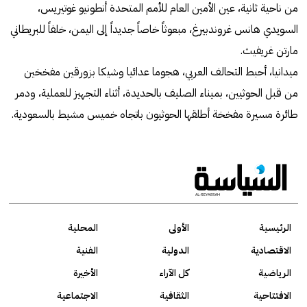
من ناحية ثانية، عين الأمين العام للأمم المتحدة أنطونيو غوتيريس،
السويدي هانس غروندبيرغ، مبعوثاً خاصاً جديداً إلى اليمن، خلفاً للبريطاني
مارتن غريفيث.
ميدانيا، أحبط التحالف العربي، هجوما عدائيا وشيكا بزورقين مفخخين
من قبل الحوثيين، بميناء الصليف بالحديدة، أثناء التجهيز للعملية، ودمر
طائرة مسيرة مفخخة أطلقها الحوثيون باتجاه خميس مشيط بالسعودية.
الرئيسية
الأولى
المحلية
الاقتصادية
الدولية
الفنية
الرياضية
كل الآراء
الأخيرة
الافتتاحية
الثقافية
الاجتماعية