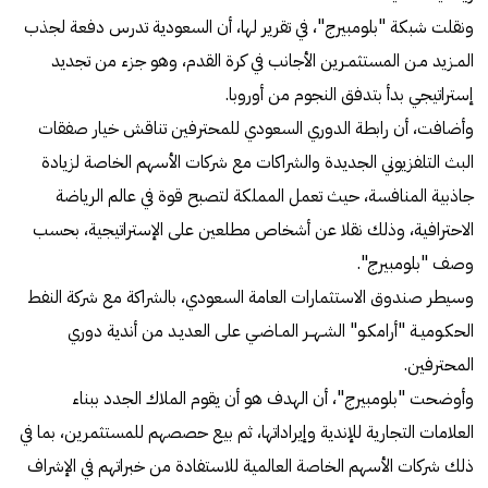
ونقلت شبكة "بلومبيرج"، في تقرير لها، أن السعودية تدرس دفعة لجذب
المـزيد مـن المستثمـرين الأجانب في كرة القدم، وهو جزء من تجديد
إستراتيجي بدأ بتدفق النجوم من أوروبا.
وأضافت، أن رابطة الدوري السعودي للمحترفين تناقش خيار صفقات
البث التلفزيوني الجديدة والشراكات مع شركات الأسهم الخاصة لزيادة
جاذبية المنافسة، حيث تعمل المملكة لتصبح قوة في عالم الرياضة
الاحترافية، وذلك نقلا عن أشخاص مطلعين على الإستراتيجية، بحسب
وصف "بلومبيرج".
وسيطر صندوق الاستثمارات العامة السعودي، بالشراكة مع شركة النفط
الحكـوميـة "أرامكـو" الشـهــر المـاضـي على العديـد من أندية دوري
المحترفين.
وأوضحت "بلومبيرج"، أن الهدف هو أن يقوم الملاك الجدد ببناء
العلامات التجارية للإندية وإيراداتها، ثم بيع حصصهم للمستثمرين، بما في
ذلك شركات الأسهم الخاصة العالمية للاستفادة من خبراتهم في الإشراف