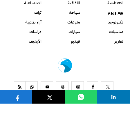
الافتتاحية
الثقافية
الاجتماعية
يوم و يوم
سياحة
تراث
تكنولوجيا
منوعات
آراء طلابية
مناسبات
سيارات
دراسات
تقارير
فيديو
الأرشيف
www.alseyassah.com
Copyright 2026, All Rights Reserved ©
Contact us
About us