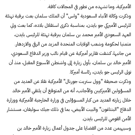
الأميركية، وما تشهده من تطور في المجالات كافة.
وذكرت وكالة الأنباء السعودية "واس" أن الملك سلمان بعث برقية تهنئة
للرئيس الأميركي جو بايدن، بمناسبة ذكرى استقلال بلاده، كما بعث ولي
العهد السعودي الأمير محمد بن سلمان ببرقية تهنئة للرئيس بايدن،
متمنيا لحكومة وشعب الولايات المتحدة المزيد من الرقي والازدهار.
من جانبها، كشفت تقارير أميركية عن قيام نائب وزير الدفاع السعودي،
الأمير خالد بن سلمان، بأول زيارة إلى واشنطن الأسبوع المقبل، منذ أن
تولى الرئيس جو بايدن، رئاسة أميركا.
وذكرت صحيفة "وول ستريت جورنال" الأميركية نقلا عن العديد من
المسؤولين الأميركيين والأجانب، أنه من المتوقع أن يلتقي الأمير خالد
خلال زيارته العديد من كبار المسوؤلين في وزارة الخارجية الأميركية ووزارة
الدفاع "البنتاغون" والبيت الأبيض، بما في ذلك جيك سوليفان، مستشار
الأمن القومي للرئيس بايدن.
وسيهيمن عدد من القضايا على جدول أعمال زيارة الأمير خالد بن