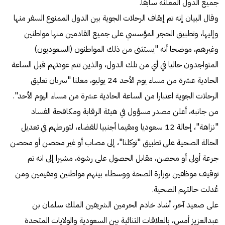
جميع الدول المعلنة سابقا.
وقال البيان إنه تم إيقاف الرحلات الجوية بين الدول الممنوع السفر منها
وإليها، وتطبيق الحجر المؤسسي على جميع القادمين منها مواطنين
وغيرهم، موضحا أنه "يستثنى من ذلك المواطنون (السعوديون)
المتواجدون حاليا في أي من تلك الدول، والذين تتم عودتهم قبل الساعة
الحادية عشرة من مساء يوم الأحد 24 يوليو، معلنا "سريان تعليق
الرحلات الجوية اعتبارا من الساعة الحادية عشرة من مساء اليوم الأحد".
من جانبه، أعلن مصدر مسؤول في هيئة الرقابة ومكافحة الفساد
"نزاهة"، إحالة 12 سعوديا ومقيما أجنبيا للقضاء، لتورطهم في تعديل
الحالة الصحية على تطبيق "توكلنا"، إلى مصاب أو غير محصن أو محصن
جرعة أولى أو محصن، مقابل الحصول على رشوة، مشيرا إلى انه تم
توقيف موظفين بوزارة الصحة ووسطاء بينهم مواطنين ومقيمين ومن
عُدلت حالتهم الصحية.
على صعيد آخر، أشاد خادم الحرمين الشريفين الملك سلمان بن
عبدالعزيز أمس، بالعلاقات الثنائية بين السعودية والولايات المتحدة