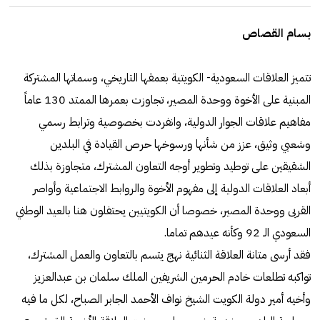
بسام القصاص
تتميز العلاقات السعودية- الكويتية بعمقها التاريخي، وسماتها المشتركة
المبنية على الأخوة ووحدة المصير، تجاوزت بعمرها الممتد 130 عاماً
مفاهيم علاقات الجوار الدولية، وانفردت بخصوصية وترابط رسمي
وشعبي وثيق، عزز من شأنها ورسوخها حرص القيادة في البلدين
الشقيقين على توطيد وتطوير أوجه التعاون المشترك، متجاوزة بذلك
أبعاد العلاقات الدولية إلى مفهوم الأخوة والروابط الاجتماعية وأواصر
القربى ووحدة المصير، خصوصا أن الكويتيين يحتفلون هنا بالعيد الوطني
السعودي الـ 92 وكأنه عيدهم تماما.
فقد أرسى متانة العلاقة الثنائية نهج يتسم بالتعاون والعمل المشترك،
تواكبه تطلعات خادم الحرمين الشريفين الملك سلمان بن عبدالعزيز
وأخيه أمير دولة الكويت الشيخ نواف الأحمد الجابر الصباح، لكل ما فيه