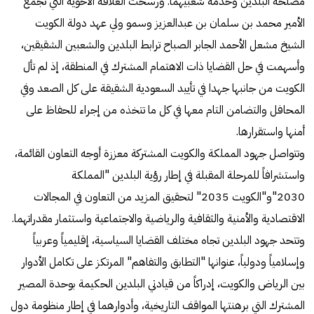
مصلحة البلدين وخدمة شعبيهما. ورسخت العلاقة الأخوية التي تجمع
الأمير محمد بن سلمان بن عبدالعزيز وسمو ولي عهد دولة الكويت
الشيخ مشعل الأحمد الجابر الصباح ترابط البلدين والشعبين الشقيقين،
وأسهمت في حل القضايا ذات الاهتمام المشترك في المنطقة، إذ لم تأل
الكويت من جانبها جهدا في تأييد السعودية الشقيقة على كل الصعد وفي
المحافل والتضامن التام معها في كل ما تتخذه من إجراء للحفاظ على
أمنها واستقرارها.
وتتواصل جهود المملكة والكويت المشتركة معززة أوجه التعاون القائمة،
واستشرافاً للمرحلة المقبلة في إطار رؤية البلدين "المملكة
2030"و"الكويت 2035" لتحقيق المزيد من التعاون في المجالات
الاقتصادية والأمنية والثقافية والرياضية والاجتماعية واستثمار مقدراتهما.
وتتحد جهود البلدين تجاه مختلف القضايا السياسية، إقليمياً وعربياً
وإسلامياً ودولياً، عنوانها "التطابق والتفاهم" المرتكز على تكامل الأدوار
بين الرياض والكويت، إدراكاً من قيادتي البلدين الحكيمة بوحدة المصير
المشترك التي برهنتها المواقف التاريخية، وأدوارهما في إطار منظومة دول