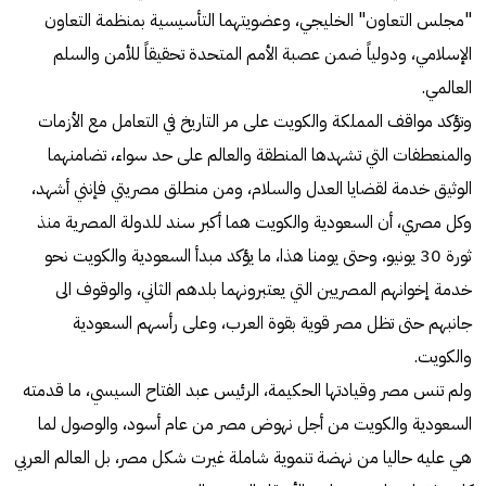
"مجلس التعاون" الخليجي، وعضويتهما التأسيسية بمنظمة التعاون
الإسلامي، ودولياً ضمن عصبة الأمم المتحدة تحقيقاً للأمن والسلم
العالمي.
وتؤكد مواقف المملكة والكويت على مر التاريخ في التعامل مع الأزمات
والمنعطفات التي تشهدها المنطقة والعالم على حد سواء، تضامنهما
الوثيق خدمة لقضايا العدل والسلام، ومن منطلق مصريتي فإنني أشهد،
وكل مصري، أن السعودية والكويت هما أكبر سند للدولة المصرية منذ
ثورة 30 يونيو، وحتى يومنا هذا، ما يؤكد مبدأ السعودية والكويت نحو
خدمة إخوانهم المصريين التي يعتبرونهما بلدهم الثاني، والوقوف الى
جانبهم حتى تظل مصر قوية بقوة العرب، وعلى رأسهم السعودية
والكويت.
ولم تنس مصر وقيادتها الحكيمة، الرئيس عبد الفتاح السيسي، ما قدمته
السعودية والكويت من أجل نهوض مصر من عام أسود، والوصول لما
هي عليه حاليا من نهضة تنموية شاملة غيرت شكل مصر، بل العالم العربي