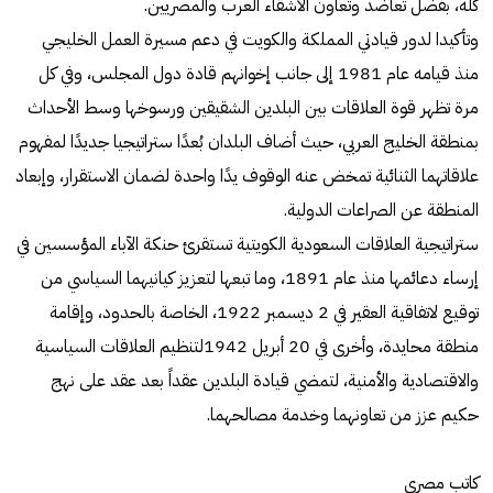
كله، بفضل تعاضد وتعاون الأشقاء العرب والمصريين.
وتأكيدا لدور قيادتي المملكة والكويت في دعم مسيرة العمل الخليجي
منذ قيامه عام 1981 إلى جانب إخوانهم قادة دول المجلس، وفي كل
مرة تظهر قوة العلاقات بين البلدين الشقيقين ورسوخها وسط الأحداث
بمنطقة الخليج العربي، حيث أضاف البلدان بُعدًا ستراتيجيا جديدًا لمفهوم
علاقاتهما الثنائية تمخض عنه الوقوف يدًا واحدة لضمان الاستقرار، وإبعاد
المنطقة عن الصراعات الدولية.
ستراتيجية العلاقات السعودية الكويتية تستقرئ حنكة الآباء المؤسسين في
إرساء دعائمها منذ عام 1891، وما تبعها لتعزيز كيانيهما السياسي من
توقيع لاتفاقية العقير في 2 ديسمبر 1922، الخاصة بالحدود، وإقامة
منطقة محايدة، وأخرى في 20 أبريل 1942لتنظيم العلاقات السياسية
والاقتصادية والأمنية، لتمضي قيادة البلدين عقداً بعد عقد على نهج
حكيم عزز من تعاونهما وخدمة مصالحهما.
كاتب مصري