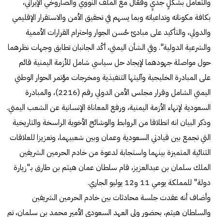
والتعامل بشكلٍ جديٍ وفعّال مع الملف النووي والصاروخي الإيراني،
بكافة مكوناته وتداعياته وبما يسهم في تحقيق الأمن والاستقرار الإقليمي
والدولي، والتأكيد على مبادئ حُسن الجوار واحترام القرارات الأممية
والشرعية الدولية". وفي الشأن اليمني، أكّد الجانبان تطابق وجهات نظرهما
حول مواصلة جهودهما لإيجاد حل سياسي شامل للأزمة اليمنية قائم
على المبادرة الخليجية وآليتها التنفيذية ومخرجات مؤتمر الحوار الوطني
اليمني الشامل وقرار مجلس الأمن الدولي رقم (2216)، والمبادرة
السعودية لإنهاء الأزمة اليمنية، ورفع المعاناة الإنسانية عن الشعب اليمني.
وذكر البيان انه انطلاقا من الروابط والوشائج الأخوية الراسخة والتاريخية
التي تجمع بين قيادتي السعودية وعمان وبين شعبيهما، وتعزيزا للعلاقات
الثنائية المتميزة بينهما واستجابة لدعوة من خادم الحرمين الشريفين
الملك سلمان بن عبدالعزيز، قام سلطان عمان هيثم بن طارق بـ"زيارة
دولة" للمملكة يومي 11 و12 يوليو الجاري.
وأضاف أنه عقدت جلسة محادثات بين خادم الحرمين الشريفين
والسلطان هيثم، بحضور ولي العهد السعودي الأمير محمد بن سلمان، تم