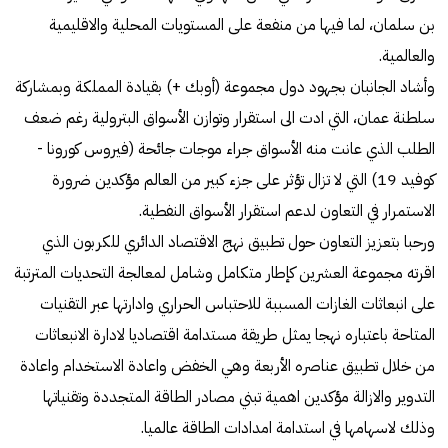
بن سلمان، لما فيها من منفعة على المستويات المحلية والاقليمية
والعالمية.
وأشاد الجانبان بجهود دول مجموعة (أوبك +) بقيادة المملكة وبمشاركة
سلطنة عمان، التي ادت الى استقرار وتوازن الأسواق البترولية رغم ضعف
الطلب الذي عانت منه الأسواق جراء موجات جائحة (فيروس كورونا -
كوفيد 19) التي لا تزال تؤثر على جزء كبير من العالم مؤكدين ضرورة
الاستمرار في التعاون لدعم استقرار الأسواق النفطية.
ورحبا بتعزيز التعاون حول تطبيق نهج الاقتصاد الدائري للكربون الذي
اقرته مجموعة العشرين كإطار متكامل وشامل لمعالجة التحديات المترتبة
على انبعاثات الغازات المسببة للاحتباس الحراري وادارتها عبر التقنيات
المتاحة باعتباره نهجا يمثل طريقة مستدامة اقتصاديا لادارة الانبعاثات
من خلال تطبيق عناصره الأربعة وهي الخفض واعادة الاستخدام واعادة
التدوير والازالة مؤكدين اهمية تبني مصادر الطاقة المتجددة وتقنياتها
وذلك لاسهامها في استدامة امدادات الطاقة عالميا.