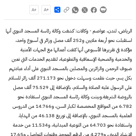
Share
الرياض، لندن، عواصم - وكالات: كشفت وكالة رئاسة المسجد النبوي أنها
استقبلت نحو أربعة ملايين و252 ألف مصل وزائر في أسبوع واحد،
مؤكدة في تقريرها الأسبوعي أنها كثفت أعمالها مع الجهات الأمنية
والخدمية والصحية الإسعافية والتطوعية، لتقديم الخدمات التي تعين
ضيوف الرحمن والزائرين والمصلين بالمسجد النبوي على أداء عبادتهم
بكل يسر، حيث نظمت وسهلت دخول نحو 271.173 ألف زائر للسلام
على الرسول عليه الصلاة والسلام، بالإضافة إلى 75.529 ألف مصل
بالروضة الشريفة.وبينت وكالة رئاسة المسجد النبوي استفادة نحو
6.782 من المواقع المخصصة لكبار السن، و14.766 من الدروس
العلمية بالمسجد النبوي، بالإضافة إلى توزيع 46.138 من الهدايا،
واستفادة نحو 64.703 من التوعية الميدانية، و11.534 من خدمة
الإرشاد الديني، و4.279 من الرقم الموحد وقنوات التواصل، و17.65