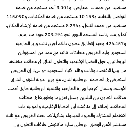
مستفيدا من خدمات المعارض، و3.001 ألف مستفيد من خدمة
التواصل باللغات، و10.158 مستفيد من خدمة المكتبات، و115.090
مستفيد من خدمة التنقل، و8.296 مستفيد من خدمة الإرشاد المكاني،
كما وزعت رئاسة المسجد النبوي نحو 203.294 عبوة ماء زمزم،
و426.457 وجبة إفطار.في غضون ذلك، أجرى نائب وزير الخارجية
السعودي وليد الخريجي محادثات ثنائية مع عدد من المسؤولين
البريطانيين، حول القضايا الإقليمية والتعاون الثنائي في مجالات مختلفة،
من بينها الاقتصاد.وقالت وكالة الأنباء السعودية «واس» إن الخريجي
استعرض في العاصمة البريطانية لندن، مع وزير الدولة لشؤون الشرق
الأوسط وشمال أفريقيا بوزارة الخارجية والتنمية البريطانية طارق أحمد،
علاقات التعاون بين البلدين وسبل تعزيزها وتطويرها في مختلف
المجالات، إضافة إلى مناقشة أبرز القضايا الإقليمية والدولية ذات
الاهتمام المشترك والجهود المبذولة بشأنها. كما بحث الخريجي مع نائبة
مستشار الأمن الوطني البريطاني سارة ماكنتوش علاقات التعاون بين