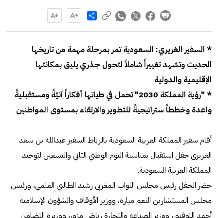
Share
* السفير الغريري: السعودية تمر بمرحلة مهمة من تاريخها
الحديث وتشهد تغييراً شاملاً لتحول جذري يليق بمكانتها
الإقليمية والدولية
* "رؤية المملكة 2030" تحمل في طياتها أفكاراً آنيّةً ومستقبليةً
واعدة وخططاً ستراتيجيةً للتطوير والارتقاء بمستوى المواطنين
أقام سفير المملكة العربية السعودية بالرباط السفير عبدالله بن سعد
الغريري حفل استقبال بمناسبة اليوم الوطني الثاني والتسعين لتوحيد
المملكة العربية السعودية.
حضر الحفل رئيس مجلس النواب المغربي رشيد الطالبي العلمي، ورئيس
مجلس المستشارين النعم ميارة، ووزير الأوقاف والشؤون الإسلامية
أحمد التوفيق، ووزير الصناعة والتجارة رياض مزور، ووزيرة التضامن