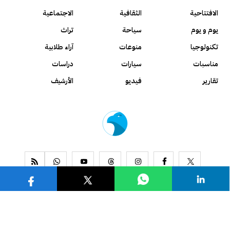
الافتتاحية
الثقافية
الاجتماعية
يوم و يوم
سياحة
تراث
تكنولوجيا
منوعات
آراء طلابية
مناسبات
سيارات
دراسات
تقارير
فيديو
الأرشيف
www.alseyassah.com
Copyright 2026, All Rights Reserved ©
Contact us
About us