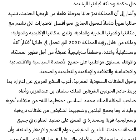
ظل حكمة وحنكة قيادتها الرشيدة.
وأشار إلى أن المملكة تمرّ حاليًا بمرحلة هامة من تاريخها الحديث، تشهد
خلالها تغييراً شاملاً للتحول الجذري نحو أفضل الاختيارات التي تتلاءم مع
إمكاناتها وقدراتها البشرية والمادية، وتليق بمكانتها الإقليمية والدولية؛
وذلك من خلال رؤية المملكة 2030 التي تحمل في طياتها أفكاراً آنيّةً
ومستقبليةً واعدة، وخططاً ستراتيجيةً عميقةً من أجل تطوير المملكة،
والارتقاء بمستوى مواطنيها على جميع الأصعدة السياسية والاقتصادية
والاجتماعية والثقافية والإعلامية والتعليمية والصحية.
وحول العلاقات السعودية المغربية، أعرب السفير الغريري عن اعتزازه بما
يربط خادم الحرمين الشريفين الملك سلمان بن عبدالعزيز، وأخاه
صاحب الجلالة الملك محمد السادس -حفظهما الله- من علاقات أخوية
وطيدة، وما يجمع البلدين وشعبيهما الشقيقين من علاقات تاريخية
وستراتيجية قوية ومتجذرة في العمق على صعيد التعاون في جميع
المجالات؛ متمنيًا للبلدين الشقيقين دوام التقدم والازدهار والمنعة، وأن
يُديم عليهما نعمة الأمن والأمان والاستقرار في ظل القيادتين الحكيمتين