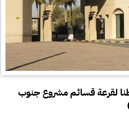
ة) تستدعي 262 مواطنا لقرعة قسائم مشروع جنوب