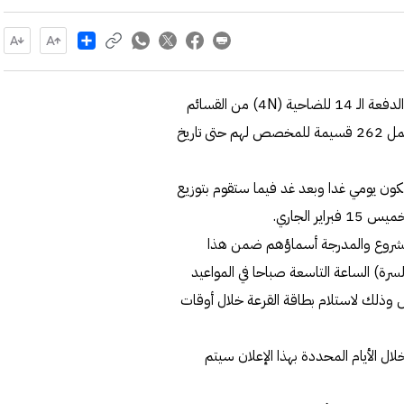
Share
- أعلنت المؤسسة العامة للرعاية السكنية اليوم الأحد استدعاء الدفعة الـ 14 للضاحية (4N) من القسائم
الحكومية بمشروع مدينة جنوب مدينة سعد العبدالله والتي تشمل 262 قسيمة للمخصص لهم حتى تاريخ
كون يومي غدا وبعد غد فيما ستقوم بتوزيع
ر الجاري.
مشروع والمدرجة أسماؤهم ضمن هذا
رة) الساعة التاسعة صباحا في المواعيد
 وذلك لاستلام بطاقة القرعة خلال أوقات
 الأيام المحددة بهذا الإعلان سيتم