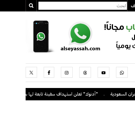
يف
دية
.
"أدنوك" تعلن استهداف سفينة تابعة لها بصاروخ أثناء عبورها مضي