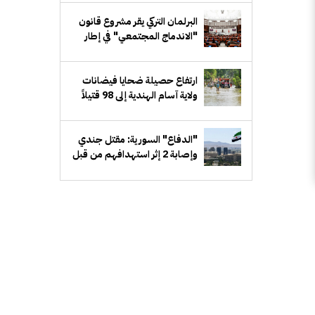
البرلمان التركي يقر مشروع قانون
"الاندماج المجتمعي" في إطار
مسار "تركيا بلا إرهاب"
ارتفاع حصيلة ضحايا فيضانات
ولاية آسام الهندية إلى 98 قتيلاً
"الدفاع" السورية: مقتل جندي
وإصابة 2 إثر استهدافهم من قبل
مجهولين شرق دير الزور