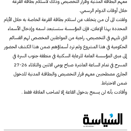
معهم البطاقة المدنیة وقرار التخصیص وذلك لاستلام بطاقة القرعة
خلال أوقات الدوام الرسمي.
ولفتت الى أن مـن یتخلف عن استلام بطاقة القرعة الخاصة به خلال الأیام
المحددة بهذا الإعلان، فإن المؤسسة ستستبعد اسمه وإدخال الأسماء
التي تلیهم في التخصیص، راجية من المواطنین المخصص لهم القسائم
الحكومیة في هذا المشروع ولم ترد أسماؤهم ضمن هذا الكشف الحضور
إلى مبنى المؤسسة العامة للرعایة السكنیة في منطقة جنوب السرة في
المسرح في تمام الساعة العاشرة صباح یومي الاثنین والثلاثاء 26-27
الجاري مصطحبین معهم قرار التخصیص والبطاقـة المدنیة للدخول
ضمن الاحتیاط.
وأفادت بأنه لن یسمح بدخول القاعة إلا لصاحب العلاقة فقط .