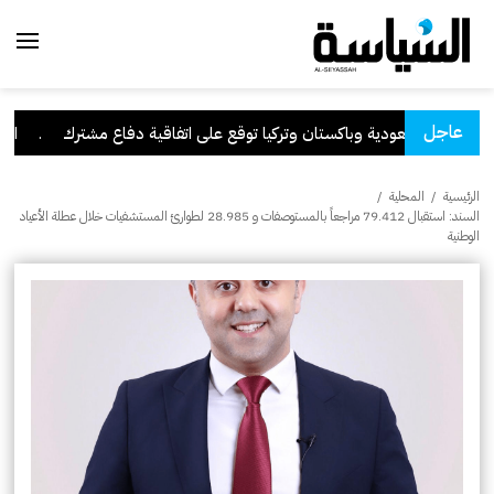
عاجل
السعودية وباكستان وتركيا توقع على اتفاقية دفاع مشترك
.
الكويت
الرئيسية
/
المحلية
/
السند: استقبال 79.412 مراجعاً بالمستوصفات و 28.985 لطوارئ المستشفيات خلال عطلة الأعياد
الوطنية