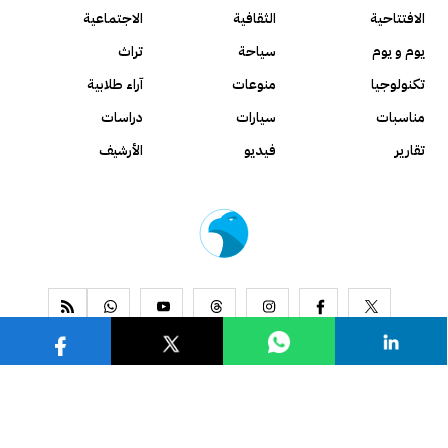
الافتتاحية
الثقافية
الاجتماعية
يوم و يوم
سياحة
تراث
تكنولوجيا
منوعات
آراء طلابية
مناسبات
سيارات
دراسات
تقارير
فيديو
الأرشيف
www.alseyassah.com
Copyright 2026, All Rights Reserved ©
Contact us
About us