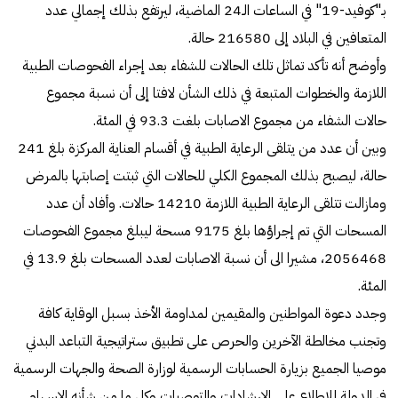
بـ"كوفيد-19" في الساعات الـ24 الماضية، ليرتفع بذلك إجمالي عدد
المتعافين في البلاد إلى 216580 حالة.
وأوضح أنه تأكد تماثل تلك الحالات للشفاء بعد إجراء الفحوصات الطبية
اللازمة والخطوات المتبعة في ذلك الشأن لافتا إلى أن نسبة مجموع
حالات الشفاء من مجموع الاصابات بلغت 93.3 في المئة.
وبين أن عدد من يتلقى الرعاية الطبية في أقسام العناية المركزة بلغ 241
حالة، ليصبح بذلك المجموع الكلي للحالات التي ثبتت إصابتها بالمرض
ومازالت تتلقى الرعاية الطبية اللازمة 14210 حالات. وأفاد أن عدد
المسحات التي تم إجراؤها بلغ 9175 مسحة ليبلغ مجموع الفحوصات
2056468، مشيرا الى أن نسبة الاصابات لعدد المسحات بلغ 13.9 في
المئة.
وجدد دعوة المواطنين والمقيمين لمداومة الأخذ بسبل الوقاية كافة
وتجنب مخالطة الآخرين والحرص على تطبيق ستراتيجية التباعد البدني
موصيا الجميع بزيارة الحسابات الرسمية لوزارة الصحة والجهات الرسمية
في الدولة للاطلاع على الارشادات والتوصيات وكل ما من شأنه الاسهام