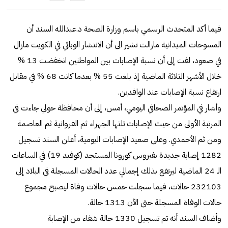
فيما أكد المتحدث الرسمي باسم وزارة الصحة د.عبدالله السند أن
المسوحات الميدانية مازالت تشير الى أن الانتشار الوبائي في الكويت مازال
في صعود، لفت إلى أن نسبة الإصابات بين المواطنين انخفضت 13 %
خلال الأشهر الثلاثة الماضية إذ بلغت 55 % بعدما كانت 68 % في مقابل
ارتفاع نسبة الإصابات عند الوافدين.
وأشار في المؤتمر الصحافي اليومي، أمس، إلى أن محافظة حولي جاءت في
المرتبة الأولى من حيث الإصابات تلتها الجهراء ثم الفروانية ثم العاصمة
ومن ثم الأحمدي. وعلى صعيد الإصابات اليومية، أعلن السند تسجيل
1282 إصابة جديدة بفيروس كورونا المستجد (كوفيد 19) في الساعات
الـ 24 الماضية ليرتفع بذلك إجمالي عدد الحالات المسجلة في البلاد إلى
232103 حالات، فيما سجلت خمس حالات وفاة ليصبح مجموع
حالات الوفاة المسجلة حتى الآن 1313 حالة.
وأضاف السند أنه تم تسجيل 1330 حالة شفاء من الإصابة