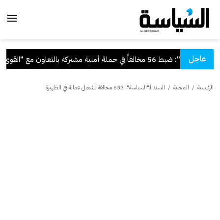
عاجل
"الداخلية": ضبط 56 مخالفاً في حملة أمنية مشتركة بالتعاون مع "القوى العاملة"
الرئيسية
/
المحلية
/
السند لـ"السياسة": 633 مخالفة تشغيل عمالة في الظهيرة