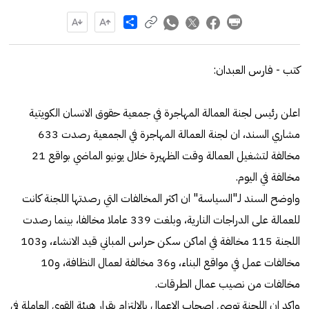
Share
كتب - فارس العبدان:
اعلن رئيس لجنة العمالة المهاجرة في جمعية حقوق الانسان الكويتية
مشاري السند، ان لجنة العمالة المهاجرة في الجمعية رصدت 633
مخالفة لتشغيل العمالة وقت الظهيرة خلال يونيو الماضي بواقع 21
مخالفة في اليوم.
واوضح السند لـ"السياسة" ان اكثر المخالفات التي رصدتها اللجنة كانت
للعمالة على الدراجات النارية، وبلغت 339 عاملا مخالفا، بينما رصدت
اللجنة 115 مخالفة في اماكن سكن حراس المباني قيد الانشاء، و103
مخالفات عمل في مواقع البناء، و36 مخالفة لعمال النظافة، و10
مخالفات من نصيب عمال الطرقات.
واكد ان اللجنة توصي اصحاب الاعمال بالإلتزام بقرار هيئة القوى العاملة في