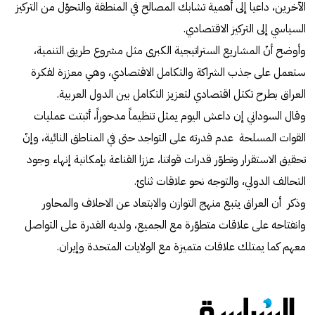
الآخرين، داعيا إلى أهمية تشابك المصالح في المنطقة والتحوّل من التركيز
السياسي إلى التركيز الاقتصادي.
وأوضح أنّ المشاريع الستراتيجية الكبرى مثل مشروع طريق التنمية،
ستعمل على جذب الشراكة والتكامل الاقتصادي، وهي معززة لفكرة
العراق بطرح تكتل اقتصادي لتعزيز التكامل بين الدول العربية.
وقال السوداني إن داعش اليوم يمثل تنظيماً مدحوراً، أثبتت عمليات
القوات المسلحة عدم قدرته على التواجد حتى في المناطق النائية، وإنّ
تحقيق الاستقرار وتطوّر قدرات قواتنا، عززا القناعة بإمكانية إنهاء وجود
التحالف الدولي، والتوجه نحو علاقات ثنائ.
وذكر أن العراق يتبع منهج التوازن والابتعاد عن الاحلاف والمحاور
وانفتاحه على علاقات متطوّرة مع الجميع، ولديه القدرة على التواصل
معهم كما يمتلك علاقات متميزة مع الولايات المتحدة وإيران.