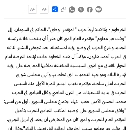
Share
الخرطوم - وكالات: أرجأ حزب "المؤتمر الوطني"، الحاكم في السودان، إلى
"وقت غير معلوم" مؤتمره العام الذي كان مقرراً أن ينتخب خلاله رئيسه
الجديد.وشرع الحزب في وضع رؤية لمستقبله، بعد تفويض البشير، لنائبه
في الحزب أحمد هارون، مؤكداً أن هذه الخطوة جاءت لإتاحة الفرصة أمام
الحوار للاتفاق مع القوى السياسية المختلفة بمافيها المعارضة على رؤية
لإدارة البلاد ومواجهة التحديات التي تحاط بها.وأنهى مجلس شورى
الحزب، أعلى سلطة، مؤتمره بغياب البشير للمرة الأولى منذ تأسيس
الحزب في بداية التسعينات من القرن الماضي.وقال القيادي في الحزب
محمد الحسن الأمين عقب انتهاء اجتماع مجلس الشورى، أول من أمس:
"وافق مجلس الشورى على توصية المكتب القيادي للحزب بتأجيل
المؤتمر العام للحزب، والذي كان من المفترض أن يعقد في أبريل الجاري،
إلى وقت غير معلوم بسبب الظروف الحالية التي تعيشها البلاد".وقال إن