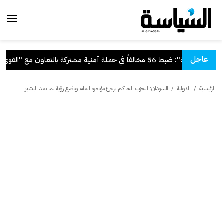
عاجل
"الداخلية": ضبط 56 مخالفاً في حملة أمنية مشتركة بالتعاون مع "القوى العاملة"
الرئيسية
/
الدولية
/
السودان: الحزب الحاكم يرجئ مؤتمره العام ويضع رؤية لما بعد البشير