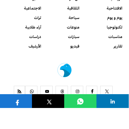
الافتتاحية
الثقافية
الاجتماعية
يوم و يوم
سياحة
تراث
تكنولوجيا
منوعات
آراء طلابية
مناسبات
سيارات
دراسات
تقارير
فيديو
الأرشيف
www.alseyassah.com
Copyright 2026, All Rights Reserved ©
Contact us
About us