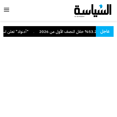
عاجل
صف الأول من 2026
.
"أدنوك" تعلن استهداف