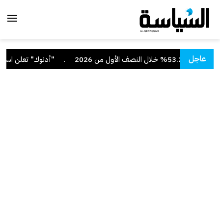
عاجل
صف الأول من 2026
.
"أدنوك" تعلن استهداف